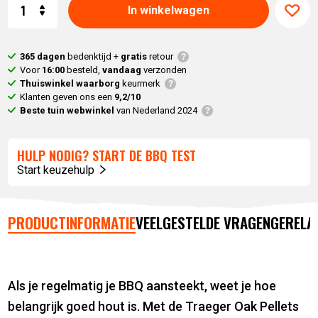
Aantal
In winkelwagen
365 dagen
bedenktijd +
gratis
retour
Voor
16:00
besteld,
vandaag
verzonden
Thuiswinkel waarborg
keurmerk
Klanten geven ons een
9,2/10
Beste tuin webwinkel
van Nederland 2024
HULP NODIG? START DE BBQ TEST
Start keuzehulp
PRODUCTINFORMATIE
VEELGESTELDE VRAGEN
GERELA
Als je regelmatig je BBQ aansteekt, weet je hoe
belangrijk goed hout is. Met de Traeger Oak Pellets