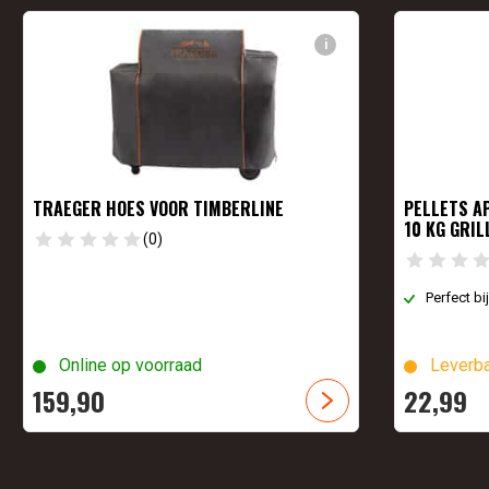
i
TRAEGER HOES VOOR TIMBERLINE
PELLETS A
10 KG GRIL
(0)
Perfect bi
Online op voorraad
Leverba
159,
90
22,
99