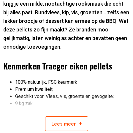
krijg je een milde, nootachtige rooksmaak die echt
bij alles past. Rundvlees, kip, vis, groenten… zelfs een
lekker broodje of dessert kan ermee op de BBQ. Wat
deze pellets zo fijn maakt? Ze branden mooi
gelijkmatig, laten weinig as achter en bevatten geen
onnodige toevoegingen.
Kenmerken Traeger eiken pellets
100% natuurlijk, FSC keurmerk
Premium kwaliteit;
Geschikt voor: Vlees, vis, groente en gevogelte;
9 kg zak
+
Lees
meer
Artikelnummer:
0634868952234