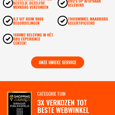
BBQ'S OP AFSPRAAK
BESTELD, DEZELFDE
GELEVERD
WERKDAG VERZONDEN
9,2 UIT RUIM 8000
THUISWINKEL WAARBORG
BEOORDELINGEN
GECERTIFICEERD
1600M2 BELEVING IN HÉT
BBQ EXPERIENCE
CENTER!
ONZE UNIEKE SERVICE
CATEGORIE TUIN
3X VERKOZEN TOT
BESTE WEBWINKEL