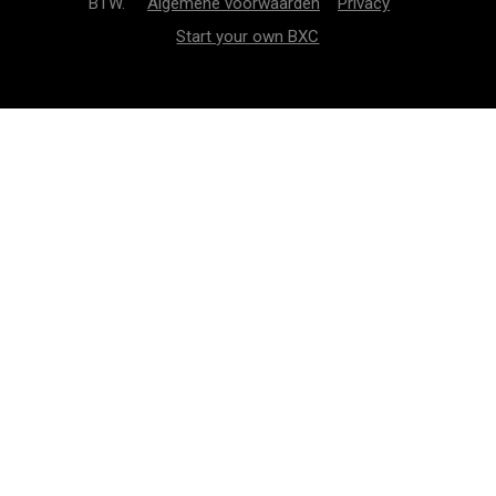
BTW.
Algemene voorwaarden
Privacy
Start your own BXC