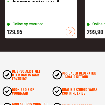
Het nieuwe accessoire voor je spit!
Online op voorraad
Online 
129,
95
299,
90
DÉ SPECIALIST MET
365 DAGEN BEDENKTIJD
MEER DAN 15 JAAR
+ GRATIS RETOUR
ERVARING!
500+ BBQ'S OP
GRATIS BEZORGD VANAF
VOORRAAD
€60 IN NL EN BE
ACCESSOIRES VOOR 16U