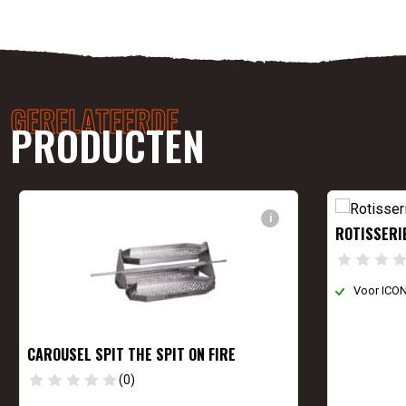
GERELATEERDE
PRODUCTEN
i
ROTISSERI
Voor ICON,
CAROUSEL SPIT THE SPIT ON FIRE
(0)