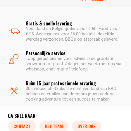
Gratis & snelle levering
Nederland en België gratis vanaf € 60. Food vanaf
€ 95. Accessoires voor 16:00 besteld, dezelfde
werkdag verzonden. BBQ's op afspraak geleverd.
Persoonlijke service
Loop gerust binnen voor advies in de grootste
showroom of praat 7 dagen per week met ons via
whatsapp, chat, mail of telefoon.
Ruim 15 jaar professionele ervaring
30 inhouse chefkoks die écht verstand van BBQ
hebben en er alles aan doen om jouw outdoor
cooking adventure tot een succes te maken.
GA SNEL NAAR:
CONTACT
HET TEAM
OVER ONS