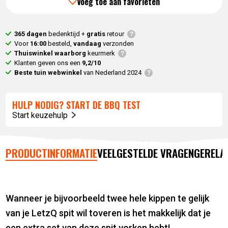
Voeg toe aan favorieten
365 dagen
bedenktijd +
gratis
retour
Voor
16:00
besteld,
vandaag
verzonden
Thuiswinkel waarborg
keurmerk
Klanten geven ons een
9,2/10
Beste tuin webwinkel
van Nederland 2024
HULP NODIG? START DE BBQ TEST
Start keuzehulp
PRODUCTINFORMATIE
VEELGESTELDE VRAGEN
GERELA
Wanneer je bijvoorbeeld twee hele kippen te gelijk
van je LetzQ spit wil toveren is het makkelijk dat je
een extra set van deze spit vorken hebt!