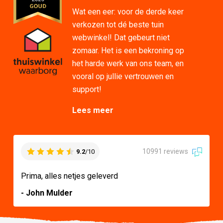
Wat een eer: voor de derde keer
verkozen tot dé beste tuin
webwinkel! Dat gebeurt niet
zomaar. Het is een bekroning op
het harde werk van ons team, en
vooral op jullie vertrouwen en
support!
Lees meer
10991 reviews
9.2
/10
Prima, alles netjes geleverd
- John Mulder