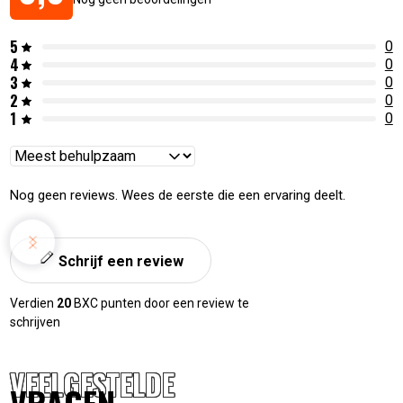
5
0
4
0
3
0
2
0
1
0
Reviews
sorteren
Nog geen reviews. Wees de eerste die een ervaring deelt.
Schrijf een review
Verdien
20
BXC punten door een review te
schrijven
VEELGESTELDE
VRAGEN