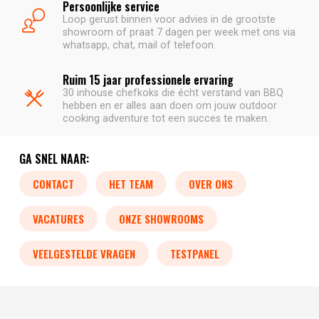
Persoonlijke service
Loop gerust binnen voor advies in de grootste
showroom of praat 7 dagen per week met ons via
whatsapp, chat, mail of telefoon.
Ruim 15 jaar professionele ervaring
30 inhouse chefkoks die écht verstand van BBQ
hebben en er alles aan doen om jouw outdoor
cooking adventure tot een succes te maken.
GA SNEL NAAR:
CONTACT
HET TEAM
OVER ONS
VACATURES
ONZE SHOWROOMS
VEELGESTELDE VRAGEN
TESTPANEL