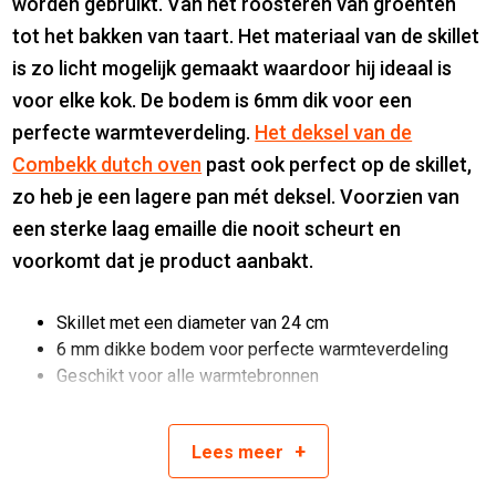
worden gebruikt. Van het roosteren van groenten
tot het bakken van taart. Het materiaal van de skillet
is zo licht mogelijk gemaakt waardoor hij ideaal is
voor elke kok. De bodem is 6mm dik voor een
perfecte warmteverdeling.
Het deksel van de
Combekk dutch oven
past ook perfect op de skillet,
zo heb je een lagere pan mét deksel. Voorzien van
een sterke laag emaille die nooit scheurt en
voorkomt dat je product aanbakt.
Skillet met een diameter van 24 cm
6 mm dikke bodem voor perfecte warmteverdeling
Geschikt voor alle warmtebronnen
Gebruiken tot 240 graden
Gemaakt van 100% gerecycled gietijzer
+
Lees
meer
De pan heeft een uitstekende antiaanbaklaag van
emaille