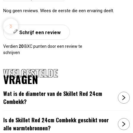
sorteren
dicht wilt doen past hij niet op de Big Green Egg mini en
Nog geen reviews. Wees de eerste die een ervaring deelt.
modellen kleiner dan 31 cm.
Artikelnummer:
8720254443997
Schrijf een review
Verdien
20
BXC punten door een review te
schrijven
VEELGESTELDE
VRAGEN
Wat is de diameter van de Skillet Red 24cm
Combekk?
Is de Skillet Red 24cm Combekk geschikt voor
alle warmtebronnen?