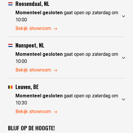
Roosendaal, NL
Momenteel gesloten
gaat open op zaterdag om
10:00
vrijdag
10:00 - 17:30
Bekijk showroom
zaterdag
10:00 - 17:30
zondag
10:00 - 17:30
Nunspeet, NL
maandag
10:00 - 17:30
Momenteel gesloten
gaat open op zaterdag om
dinsdag
gesloten
10:00
woensdag
gesloten
vrijdag
10:00 - 17:30
Bekijk showroom
donderdag
10:00 - 17:30
zaterdag
10:00 - 17:30
zondag
gesloten
Leuven, BE
maandag
gesloten
Momenteel gesloten
gaat open op zaterdag om
dinsdag
10:00 - 17:30
10:30
woensdag
10:00 - 17:30
vrijdag
10:30 - 17:30
Bekijk showroom
donderdag
10:00 - 17:30
zaterdag
10:30 - 17:30
BLIJF OP DE HOOGTE!
zondag
gesloten