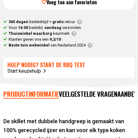
prijs
was:
Voeg toe aan favorieten
is:
75,
00
.
63,
75
.
365 dagen
bedenktijd +
gratis
retour
Voor
16:00
besteld,
vandaag
verzonden
Thuiswinkel waarborg
keurmerk
Klanten geven ons een
9,2/10
Beste tuin webwinkel
van Nederland 2024
HULP NODIG? START DE BBQ TEST
Start keuzehulp
PRODUCTINFORMATIE
VEELGESTELDE VRAGEN
AANBEV
De skillet met dubbele handgreep is gemaakt van
100% gerecycled ijzer en kan voor elk type koken