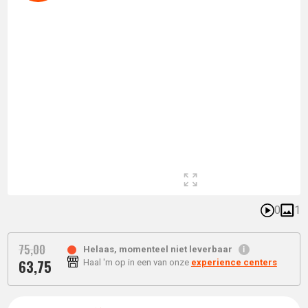
0
1
75,
00
Helaas, momenteel niet leverbaar
63,
75
Haal 'm op in een van onze
experience centers
Oorspronkelijke
Huidige
prijs