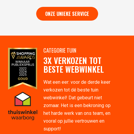
ONZE UNIEKE SERVICE
CATEGORIE TUIN
3X VERKOZEN TOT
BESTE WEBWINKEL
Wat een eer: voor de derde keer
verkozen tot dé beste tuin
webwinkel! Dat gebeurt niet
zomaar. Het is een bekroning op
het harde werk van ons team, en
vooral op jullie vertrouwen en
support!