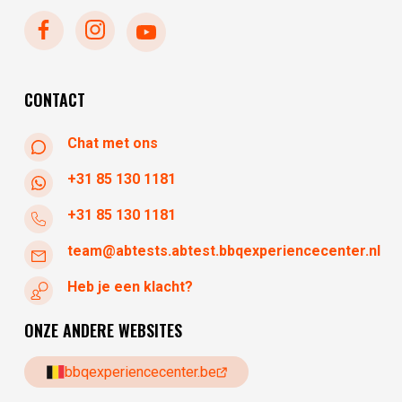
maandag
gesloten
dinsdag
gesloten
woensdag
10:30 - 17:30
donderdag
10:30 - 17:30
CONTACT
Chat met ons
+31 85 130 1181
+31 85 130 1181
team@abtests.abtest.bbqexperiencecenter.nl
Heb je een klacht?
ONZE ANDERE WEBSITES
bbqexperiencecenter.be