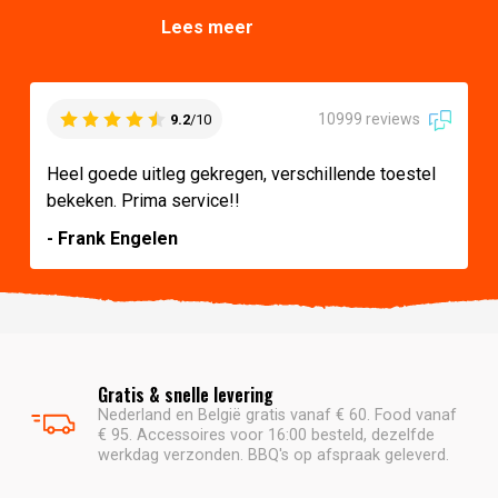
Lees meer
10999 reviews
9.2
/10
Heel goede uitleg gekregen, verschillende toestel
bekeken. Prima service!!
- Frank Engelen
Gratis & snelle levering
Nederland en België gratis vanaf € 60. Food vanaf
€ 95. Accessoires voor 16:00 besteld, dezelfde
werkdag verzonden. BBQ's op afspraak geleverd.