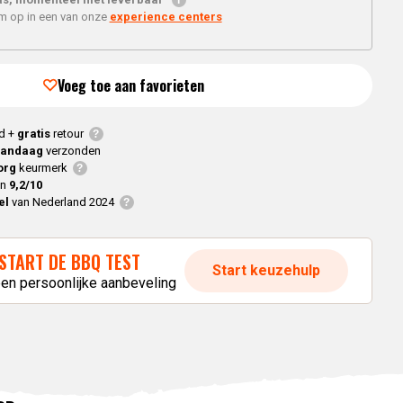
Braaimaster
Joe
h
'm op in een van onze
experience centers
e
Alle modellen
a
Voeg toe aan favorieten
p
d +
gratis
retour
vandaag
verzonden
org
keurmerk
en
9,2/10
el
van Nederland 2024
START DE BBQ TEST
Start keuzehulp
een persoonlijke aanbeveling