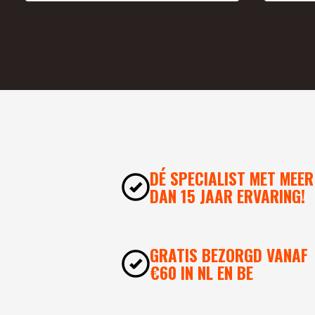
DÉ SPECIALIST MET MEER
DAN 15 JAAR ERVARING!
GRATIS BEZORGD VANAF
€60 IN NL EN BE