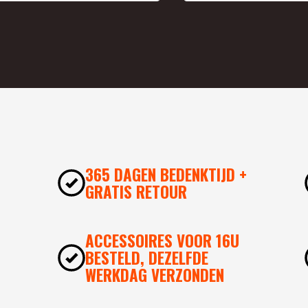
365 DAGEN BEDENKTIJD +
GRATIS RETOUR
ACCESSOIRES VOOR 16U
BESTELD, DEZELFDE
WERKDAG VERZONDEN