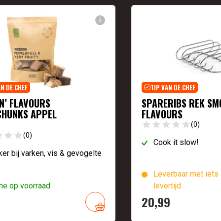
i
AN DE CHEF
TIP VAN DE CHEF
N’ FLAVOURS
SPARERIBS REK SM
HUNKS APPEL
FLAVOURS
(0)
(0)
Cook it slow!
er bij varken, vis & gevogelte
Leverbaar met iets 
ne op voorraad
levertijd
20,
99