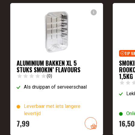
i
TIP V
ALUMINIUM BAKKEN XL 5
SMOKI
STUKS SMOKIN’ FLAVOURS
ROOKC
1,5KG
(0)
Als druippan of serveerschaal
Lekk
Leverbaar met iets langere
levertijd
Onli
7,
99
16,
50