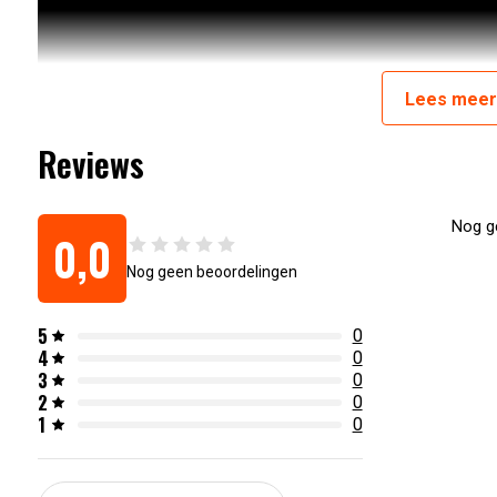
Lees
mee
Reviews
Nog ge
0,0
Nog geen beoordelingen
5
0
4
0
Artikelnummer:
6017438689664
3
0
2
0
1
0