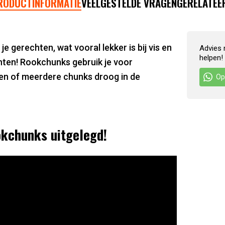
RODUCTINFORMATIE
VEELGESTELDE VRAGEN
GERELATEE
e gerechten, wat vooral lekker is bij vis en
Advies 
helpen!
nten! Rookchunks gebruik je voor
een of meerdere chunks droog in de
Op
kchunks uitgelegd!