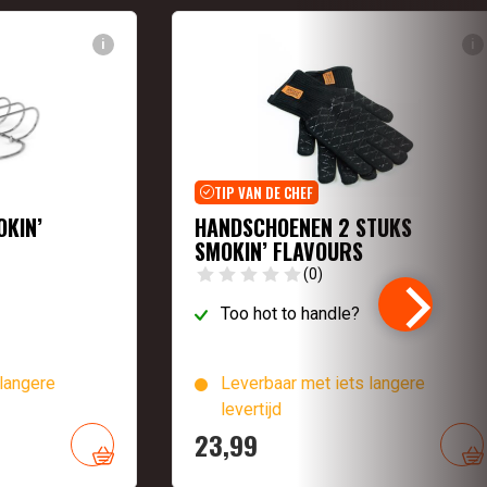
i
i
TIP VAN DE CHEF
OKIN’
HANDSCHOENEN 2 STUKS
SMOKIN’ FLAVOURS
(0)
Too hot to handle?
langere
Leverbaar met iets langere
levertijd
23,
99