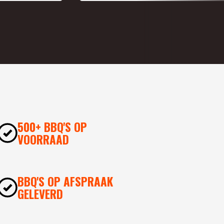
500+ BBQ'S OP
VOORRAAD
BBQ'S OP AFSPRAAK
GELEVERD