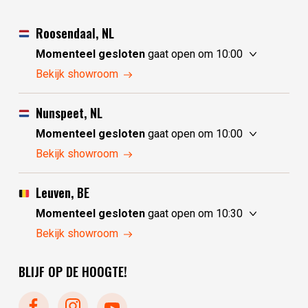
Roosendaal, NL
Momenteel gesloten
gaat open om 10:00
zaterdag
10:00 - 17:30
Bekijk showroom
zondag
10:00 - 17:30
maandag
10:00 - 17:30
Nunspeet, NL
dinsdag
gesloten
Momenteel gesloten
gaat open om 10:00
woensdag
gesloten
zaterdag
10:00 - 17:30
Bekijk showroom
donderdag
10:00 - 17:30
zondag
gesloten
vrijdag
10:00 - 17:30
maandag
gesloten
Leuven, BE
dinsdag
10:00 - 17:30
Momenteel gesloten
gaat open om 10:30
woensdag
10:00 - 17:30
zaterdag
10:30 - 17:30
Bekijk showroom
donderdag
10:00 - 17:30
zondag
gesloten
vrijdag
10:00 - 17:30
BLIJF OP DE HOOGTE!
maandag
gesloten
dinsdag
gesloten
woensdag
10:30 - 17:30