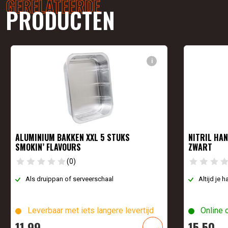
GERELATEERDE
PRODUCTEN
i
ALUMINIUM BAKKEN XXL 5 STUKS
NITRIL HA
SMOKIN’ FLAVOURS
ZWART
(0)
Als druippan of serveerschaal
Altijd je
Leverbaar met iets langere levertijd
Online 
11,
99
15,
50