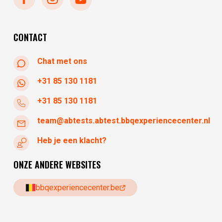
donderdag
10:30 - 17:30
vrijdag
10:30 - 17:30
CONTACT
Chat met ons
+31 85 130 1181
+31 85 130 1181
team@abtests.abtest.bbqexperiencecenter.nl
Heb je een klacht?
ONZE ANDERE WEBSITES
bbqexperiencecenter.be