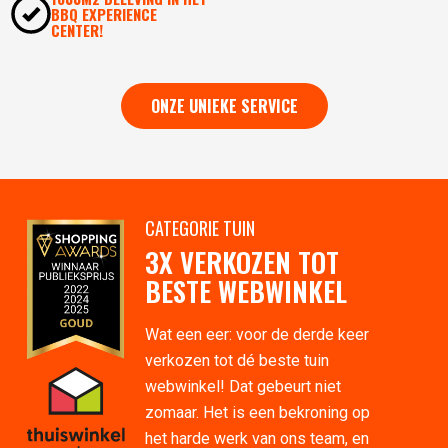
BBQ EXPERIENCE
CENTER!
ONZE UNIEKE SERVICE
CATEGORIE TUIN
3X VERKOZEN TOT
BESTE WEBWINKEL
Wat een eer: voor de derde keer
verkozen tot dé beste tuin
webwinkel! Dat gebeurt niet
zomaar. Het is een bekroning op
het harde werk van ons team, en