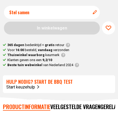
Stel samen
In winkelwagen
365 dagen
bedenktijd +
gratis
retour
Voor
16:00
besteld,
vandaag
verzonden
Thuiswinkel waarborg
keurmerk
Klanten geven ons een
9,2/10
Beste tuin webwinkel
van Nederland 2024
HULP NODIG? START DE BBQ TEST
Start keuzehulp
PRODUCTINFORMATIE
VEELGESTELDE VRAGEN
GERELA