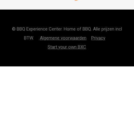
© BBQ Experience Center. Home of BBQ. Alle prijzen incl
BTW.
Algemene voorwaarden
Privacy
Start your own BXC