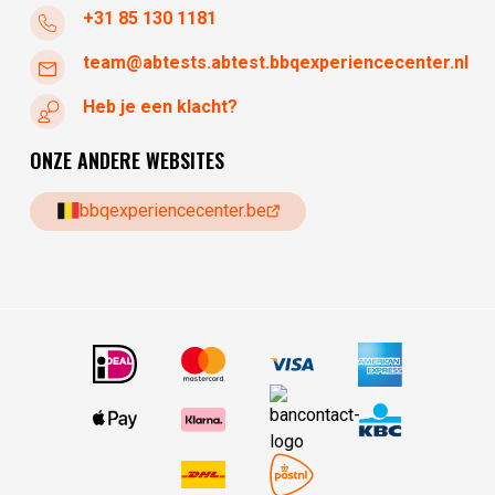
+31 85 130 1181
team@abtests.abtest.bbqexperiencecenter.nl
Heb je een klacht?
ONZE ANDERE WEBSITES
bbqexperiencecenter.be