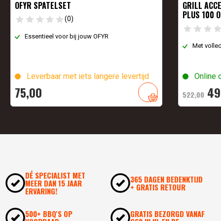
OFYR SPATELSET
GRILL ACC
PLUS 100 
(0)
Essentieel voor bij jouw OFYR
Met volle
Leverbaar met iets langere levertijd
Online 
Oo
75,
00
49
522,
00
pri
wa
52
DÉ SPECIALIST MET
365 DAGEN BEDENKTIJD
MEER DAN 15 JAAR
+ GRATIS RETOUR
ERVARING!
500+ BBQ'S OP
GRATIS BEZORGD VANAF