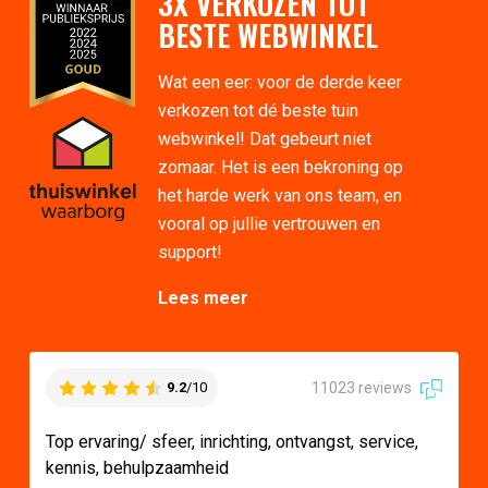
3X VERKOZEN TOT
BESTE WEBWINKEL
Wat een eer: voor de derde keer
verkozen tot dé beste tuin
webwinkel! Dat gebeurt niet
zomaar. Het is een bekroning op
het harde werk van ons team, en
vooral op jullie vertrouwen en
support!
Lees meer
11023 reviews
9.2
/10
Top ervaring/ sfeer, inrichting, ontvangst, service,
kennis, behulpzaamheid