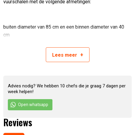
vuurschalen met de volgende afmetingen:
buiten diameter van 85 cm en een binnen diameter van 40
cm
buiten diameter van 100 cm en een binnen diameter van 50
cm
+
Lees
meer
Artikelnummers:
8719327461013
:
Spit rotisserie voor OFYR van Spit On Fire - Ofyr
100
Advies nodig? We hebben 10 chefs die je graag 7 dagen per
8719327461020
:
Spit rotisserie voor OFYR van Spit On Fire - Ofyr
week helpen!
85
Open whatsapp
Reviews