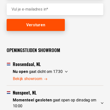
OPENINGSTIJDEN SHOWROOM
Roosendaal, NL
Nu open
gaat dicht om 17:30
maandag
10:00 - 17:30
Bekijk showroom
dinsdag
gesloten
woensdag
gesloten
Nunspeet, NL
donderdag
10:00 - 17:30
Momenteel gesloten
gaat open op dinsdag om
vrijdag
10:00 - 17:30
10:00