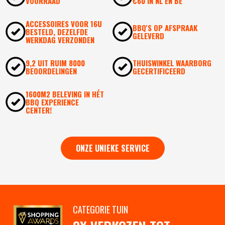
VOORRAAD
€60 IN NL EN BE
ACCESSOIRES VOOR 16U
BBQ'S OP AFSPRAAK
BESTELD, DEZELFDE
GELEVERD
WERKDAG VERZONDEN
9,2 UIT RUIM 8000
THUISWINKEL WAARBORG
BEOORDELINGEN
GECERTIFICEERD
1600M2 BELEVING IN HÉT
BBQ EXPERIENCE
CENTER!
ONZE UNIEKE SERVICE
CATEGORIE TUIN