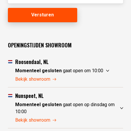
OPENINGSTIJDEN SHOWROOM
Roosendaal, NL
Momenteel gesloten
gaat open om 10:00
maandag
10:00 - 17:30
Bekijk showroom
dinsdag
gesloten
woensdag
gesloten
Nunspeet, NL
donderdag
10:00 - 17:30
Momenteel gesloten
gaat open op dinsdag om
vrijdag
10:00 - 17:30
10:00
zaterdag
10:00 - 17:30
maandag
gesloten
Bekijk showroom
zondag
10:00 - 17:30
dinsdag
10:00 - 17:30