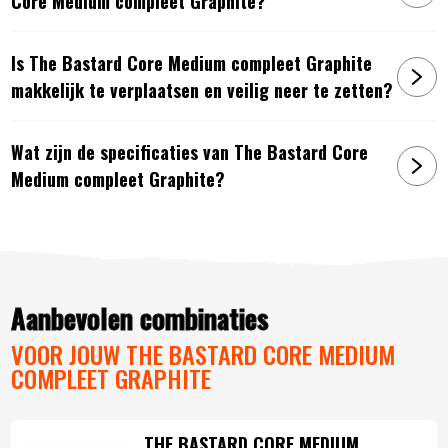
Core Medium compleet Graphite?
Totaal gewicht: 139 kg
Hoogte: 127 cm
Is The Bastard Core Medium compleet Graphite
Artikelnummer:
8720882128402
makkelijk te verplaatsen en veilig neer te zetten?
Wat zijn de specificaties van The Bastard Core
Medium compleet Graphite?
Aanbevolen combinaties
VOOR JOUW THE BASTARD CORE MEDIUM
COMPLEET GRAPHITE
THE BASTARD CORE MEDIUM