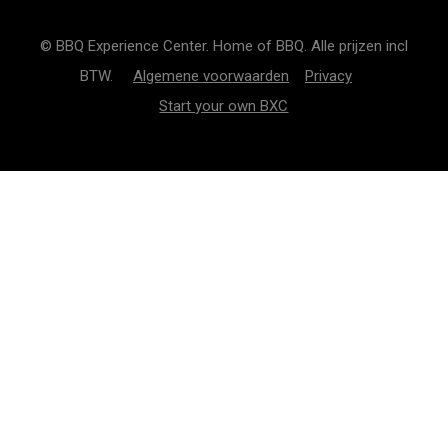
© BBQ Experience Center. Home of BBQ. Alle prijzen incl
BTW.
Algemene voorwaarden
Privacy
Start your own BXC