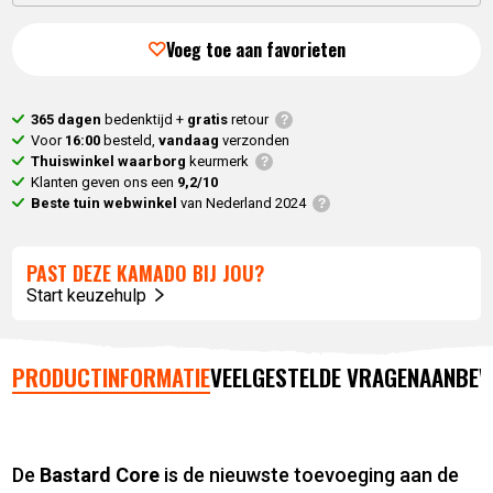
Voeg toe aan favorieten
365 dagen
bedenktijd +
gratis
retour
Voor
16:00
besteld,
vandaag
verzonden
Thuiswinkel waarborg
keurmerk
Klanten geven ons een
9,2/10
Beste tuin webwinkel
van Nederland 2024
PAST DEZE KAMADO BIJ JOU?
Start keuzehulp
PRODUCTINFORMATIE
VEELGESTELDE VRAGEN
AANBEV
De
Bastard Core
is de nieuwste toevoeging aan de