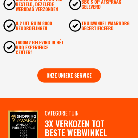
BBQ'S OP AFSPRAAK
BESTELD, DEZELFDE
GELEVERD
WERKDAG VERZONDEN
9,2 UIT RUIM 8000
THUISWINKEL WAARBORG
BEOORDELINGEN
GECERTIFICEERD
1600M2 BELEVING IN HÉT
BBQ EXPERIENCE
CENTER!
ONZE UNIEKE SERVICE
CATEGORIE TUIN
3X VERKOZEN TOT
BESTE WEBWINKEL