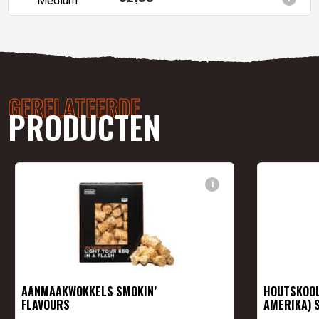
GERELATEERDE
PRODUCTEN
i
AANMAAKWOKKELS SMOKIN’
HOUTSKOOL
FLAVOURS
AMERIKA) 