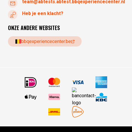
team@abtests.abtest.bbqexperiencecenter.nl
Heb je een klacht?
ONZE ANDERE WEBSITES
bbqexperiencecenter.be