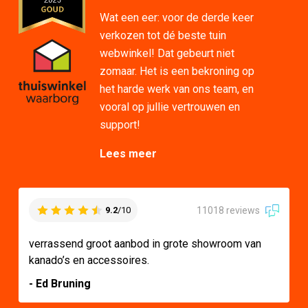
Wat een eer: voor de derde keer
verkozen tot dé beste tuin
webwinkel! Dat gebeurt niet
zomaar. Het is een bekroning op
het harde werk van ons team, en
vooral op jullie vertrouwen en
support!
Lees meer
11018 reviews
9.2
/10
verrassend groot aanbod in grote showroom van
kanado’s en accessoires.
- Ed Bruning