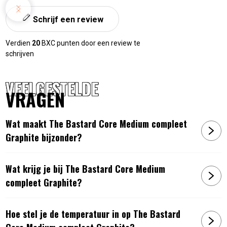
The Bastard medium core
Schrijf een review
Multi level systeem:
controleer twee temperaturen
tegelijkertijd
Verdien
20
BXC punten door een review te
Twee halve RVS grillroosters 6mm dik
schrijven
Twee halve
plate setters
met zwarte coating
RVS kolenmand
VEELGESTELDE
RVS ash lifter
VRAGEN
Gietijzeren
topventilatieschijf
Infinity fiberglass vilt
Onderstel van staal op zwenkwielen inclusief 2 met
Wat maakt The Bastard Core Medium compleet
rem
Graphite bijzonder?
20 jaar beperkte garantie op de keramische buiten- en
binnenschil
Wat krijg je bij The Bastard Core Medium
SPECIFICATIES
compleet Graphite?
Grilloppervlak: ⌀ 40 cm
Hoe stel je de temperatuur in op The Bastard
Kleur: Graphite