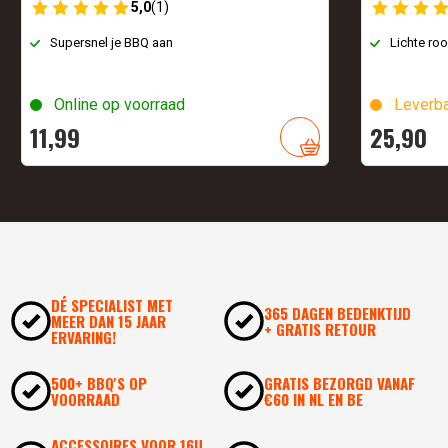
5,0
(1)
Supersnel je BBQ aan
Lichte ro
Online op voorraad
Leverba
11,
99
25,
90
DÉ SPECIALIST MET
365 DAGEN BEDENKTIJD
MEER DAN 15 JAAR
+ GRATIS RETOUR
ERVARING!
500+ BBQ'S OP
GRATIS BEZORGD VANAF
VOORRAAD
€60 IN NL EN BE
ACCESSOIRES VOOR 16U