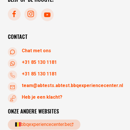
zondag
gesloten
maandag
gesloten
dinsdag
gesloten
woensdag
10:30 - 17:30
CONTACT
Chat met ons
+31 85 130 1181
+31 85 130 1181
team@abtests.abtest.bbqexperiencecenter.nl
Heb je een klacht?
ONZE ANDERE WEBSITES
bbqexperiencecenter.be