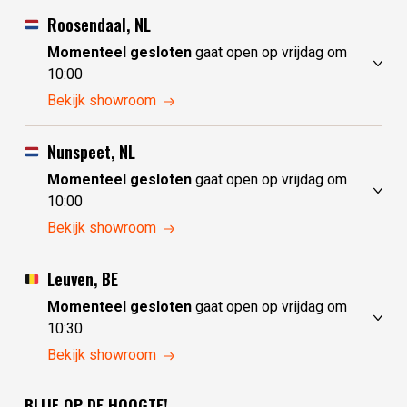
Roosendaal, NL
Momenteel gesloten
gaat open op vrijdag om
10:00
donderdag
10:00 - 17:30
Bekijk showroom
vrijdag
10:00 - 17:30
zaterdag
10:00 - 17:30
Nunspeet, NL
zondag
10:00 - 17:30
Momenteel gesloten
gaat open op vrijdag om
maandag
10:00 - 17:30
10:00
dinsdag
gesloten
donderdag
10:00 - 17:30
Bekijk showroom
woensdag
gesloten
vrijdag
10:00 - 17:30
zaterdag
10:00 - 17:30
Leuven, BE
zondag
gesloten
Momenteel gesloten
gaat open op vrijdag om
maandag
gesloten
10:30
dinsdag
10:00 - 17:30
donderdag
10:30 - 17:30
Bekijk showroom
woensdag
10:00 - 17:30
vrijdag
10:30 - 17:30
BLIJF OP DE HOOGTE!
zaterdag
10:30 - 17:30