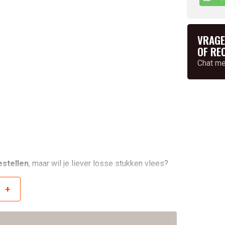
VRAGE
OF RE
Chat m
estellen
, maar wil je liever losse stukken vlees?
+
r