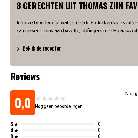
8 GERECHTEN UIT THOMAS ZIJN FA
Thomas’ favorieten, succes gegarandeerd 😉
Geschikt om in de vriezer te doen na bezorging
In deze blog lees je wat je met de 8 stukken vlees uit 
Artikelnummer:
SKU928199
kan maken! Denk aan bavette, ribfingers met Pigasus ru
Bekijk de recepten
Reviews
Nog ge
0,0
Nog geen beoordelingen
5
0
4
0
3
0