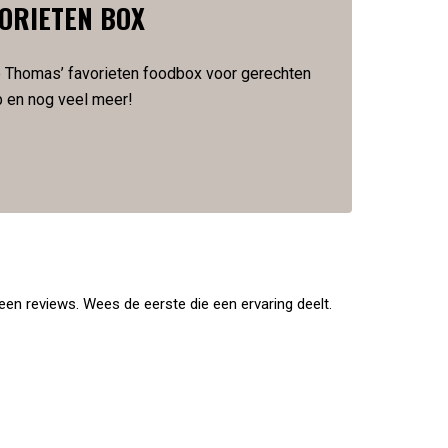
VORIETEN BOX
de Thomas’ favorieten foodbox voor gerechten
b en nog veel meer!
en reviews. Wees de eerste die een ervaring deelt.