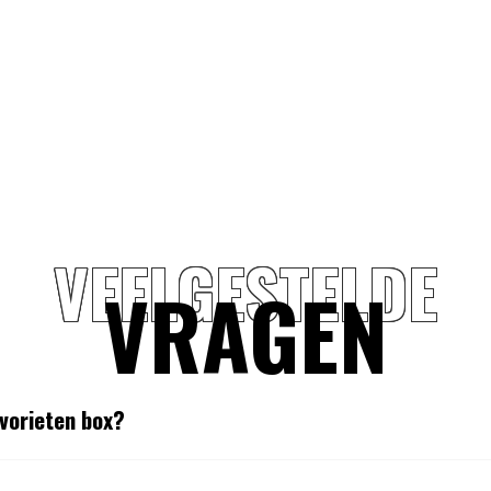
VEELGESTELDE
VRAGEN
avorieten box?