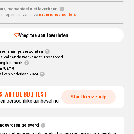
Braaimaster
Joe
h
as, momenteel niet leverbaar
Alle modellen
 'm op in een van onze
experience centers
a
p
Voeg toe aan favorieten
rier naar je verzonden
e volgende werkdag
thuisbezorgd
org
keurmerk
en
9,2/10
el
van Nederland 2024
START DE BBQ TEST
Start keuzehulp
een persoonlijke aanbeveling
ingevroren geleverd
vriesmethode wordt dit product supersnel ingevroren, hierdoor