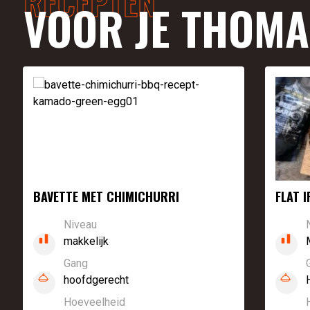
RECEPTEN
VOOR JE THOMA
BAVETTE MET CHIMICHURRI
FLAT 
Niveau
makkelijk
Gang
hoofdgerecht
Hoeveelheid