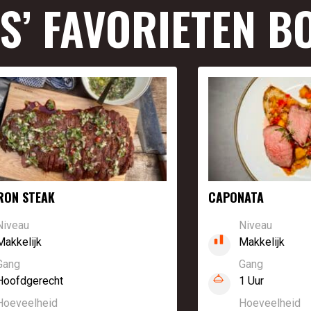
S’ FAVORIETEN B
IRON STEAK
CAPONATA
Niveau
Niveau
Makkelijk
Makkelijk
Gang
Gang
Hoofdgerecht
1 Uur
Hoeveelheid
Hoeveelheid