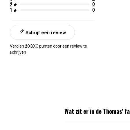
2
0
1
0
Schrijf een review
Verdien
20
BXC punten door een review te
schrijven
Wat zit er in de Thomas' f