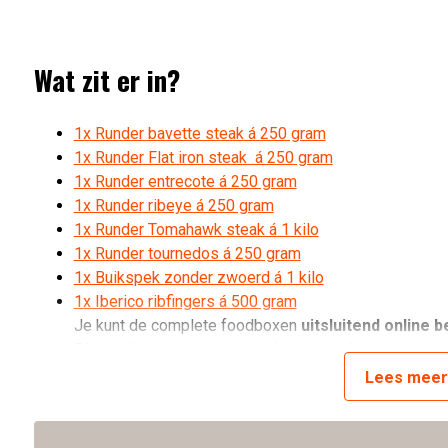
Wat zit er in?
1x Runder bavette steak á 250 gram
1x Runder Flat iron steak á 250 gram
1x Runder entrecote á 250 gram
1x Runder ribeye á 250 gram
1x Runder Tomahawk steak á 1 kilo
1x Runder tournedos á 250 gram
1x Buikspek zonder zwoerd á 1 kilo
1x Iberico ribfingers á 500 gram
Je kunt de complete foodboxen
uitsluitend online b
Die vind je gewoon in onze showrooms!
Lees
mee
Highlights