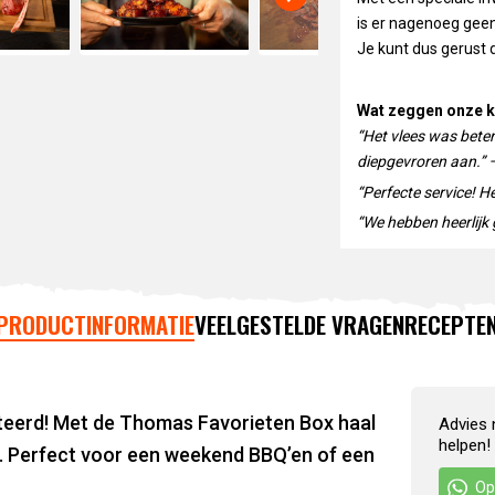
is er nagenoeg geen
Je kunt dus gerust d
Wat zeggen onze k
“Het vlees was bete
diepgevroren aan.” 
“Perfecte service! H
“We hebben heerlijk g
PRODUCTINFORMATIE
VEELGESTELDE VRAGEN
RECEPTE
cteerd! Met de Thomas Favorieten Box haal
Advies 
helpen!
is. Perfect voor een weekend BBQ’en of een
Op