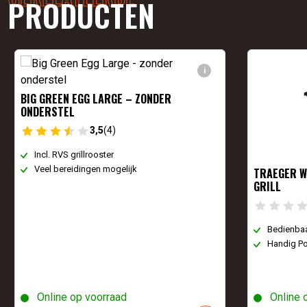
PRODUCTEN
i
BIG GREEN EGG LARGE – ZONDER
ONDERSTEL
3,5
(4)
Incl. RVS grillrooster
Veel bereidingen mogelijk
TRAEGER W
GRILL
Bedienbaa
Handig P
Online op voorraad
Online 