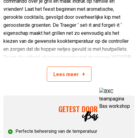
commando over je grill en maak indruk op familie en
vrienden! Laat het feest beginnen met aromatische,
gerookte cocktails, gevolgd door overheerlijke kip met
geroosterde groenten. De Traeger ‘
set-it and forget-it
‘
eigenschap maakt het grillen net zo eenvoudig als het
kiezen van de gewenste kooktemperatuur op de controller
en zorgen dat de hopper netjes gevuld is met houtpellets.
Ervaar de vrijheid als nooit tevoren met de nieuwe WiFIRE®
controller. Voeg extra rook toe, pas de temperatuur aan en
controleer de status van je gerecht direct via je smartphone,
+
Lees
meer
dankzij de Traeger App. Je kunt ook recepten naar de grill
downloaden met behulp van de Traeger GrillGuide®
technologie, waarmee je de grill de hele kookcyclus kan
laten doorlopen. Geniet van de verbeterde braadtechniek en
GETEST DOOR
Bas
de vereenvoudigde low-&-slow kooktechniek dankzij de
nieuwe D2® Direct Drive aandrijving. TurboTemp zorgt voor
nauwkeurigere kooktemperaturen, terwijl de houtaroma’s zich
Perfecte beheersing van de temperatuur
perfect verenigen met al je grillgerechten dankzij de Traeger