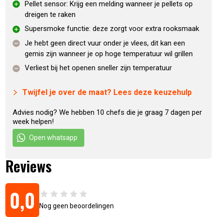
Pellet sensor: Krijg een melding wanneer je pellets op
Tru Convection® en de Downdraft Exhaust® Systems.
Dit is
dreigen te raken
de toekomst van buitenshuis koken.
Supersmoke functie: deze zorgt voor extra rooksmaak
Je hebt geen direct vuur onder je vlees, dit kan een
IRONWOOD KENMERKEN
gemis zijn wanneer je op hoge temperatuur wil grillen
Ironwood D2 controller
Verliest bij het openen sneller zijn temperatuur
WiFire-technologie
D2
®
Direct drive aandrijving
Twijfel je over de maat? Lees deze keuzehulp
Turbotemp
®
Grillguide
®
Advies nodig? We hebben 10 chefs die je graag 7 dagen per
week helpen!
Tru Convection
®
systeem
Super smoke modus
Open whatsapp
Keep warm modus
Traeger downdraft exhaust
®
systeem
Reviews
Traeger pelletsensor
Vleessonde met opbergmodule
0,0
Dubbelwandig interieur zijwanden
2 Niveaus regelbare grillroosters
Nog geen beoordelingen
Dubbele positie smoke/sear onderste grill rooster