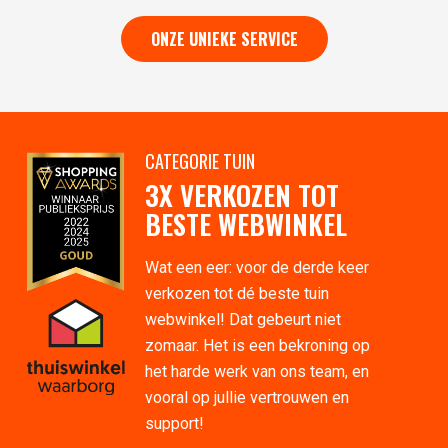
ONZE UNIEKE SERVICE
CATEGORIE TUIN
3X VERKOZEN TOT
BESTE WEBWINKEL
Wat een eer: voor de derde keer
verkozen tot dé beste tuin
webwinkel! Dat gebeurt niet
zomaar. Het is een bekroning op
het harde werk van ons team, en
vooral op jullie vertrouwen en
support!