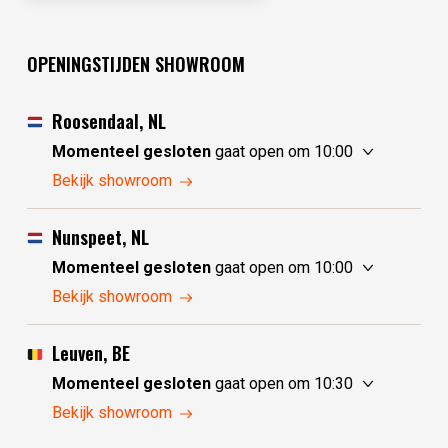
OPENINGSTIJDEN SHOWROOM
Roosendaal, NL
Momenteel gesloten
gaat open om 10:00
zaterdag
10:00 - 17:30
Bekijk showroom
zondag
10:00 - 17:30
maandag
10:00 - 17:30
Nunspeet, NL
dinsdag
gesloten
Momenteel gesloten
gaat open om 10:00
woensdag
gesloten
zaterdag
10:00 - 17:30
Bekijk showroom
donderdag
10:00 - 17:30
zondag
gesloten
vrijdag
10:00 - 17:30
maandag
gesloten
Leuven, BE
dinsdag
10:00 - 17:30
Momenteel gesloten
gaat open om 10:30
woensdag
10:00 - 17:30
zaterdag
10:30 - 17:30
Bekijk showroom
donderdag
10:00 - 17:30
zondag
gesloten