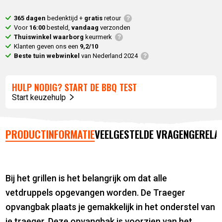
365 dagen
bedenktijd +
gratis
retour
Voor
16:00
besteld,
vandaag
verzonden
Thuiswinkel waarborg
keurmerk
Klanten geven ons een
9,2/10
Beste tuin webwinkel
van Nederland 2024
HULP NODIG? START DE BBQ TEST
Start keuzehulp
PRODUCTINFORMATIE
VEELGESTELDE VRAGEN
GERELA
Bij het grillen is het belangrijk om dat alle
vetdruppels opgevangen worden. De Traeger
opvangbak plaats je gemakkelijk in het onderstel van
je traeger. Deze opvangbak is voorzien van het