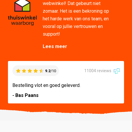
webwinkel! Dat gebeurt niet
zomaar. Het is een bekroning op
het harde werk van ons team, en
vooral op jullie vertrouwen en
support!
Lees meer
11004 reviews
9.2
/10
Bestelling vlot en goed geleverd.
- Bas Paans