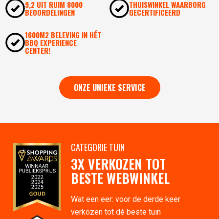
9,2 UIT RUIM 8000
THUISWINKEL WAARBORG
BEOORDELINGEN
GECERTIFICEERD
1600M2 BELEVING IN HÉT
BBQ EXPERIENCE
CENTER!
ONZE UNIEKE SERVICE
CATEGORIE TUIN
3X VERKOZEN TOT
BESTE WEBWINKEL
Wat een eer: voor de derde keer
verkozen tot dé beste tuin