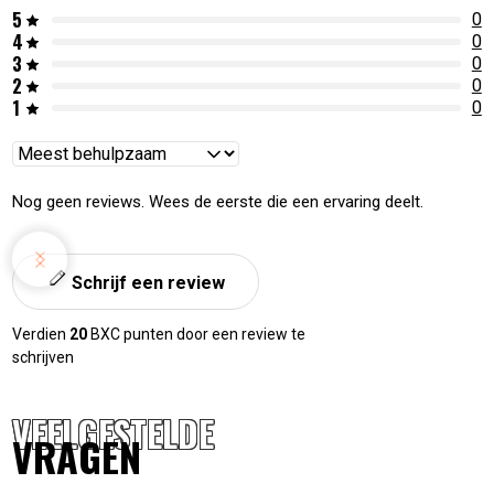
5
0
4
0
3
0
2
0
1
0
Reviews
sorteren
Nog geen reviews. Wees de eerste die een ervaring deelt.
Schrijf een review
Verdien
20
BXC punten door een review te
schrijven
VEELGESTELDE
VRAGEN