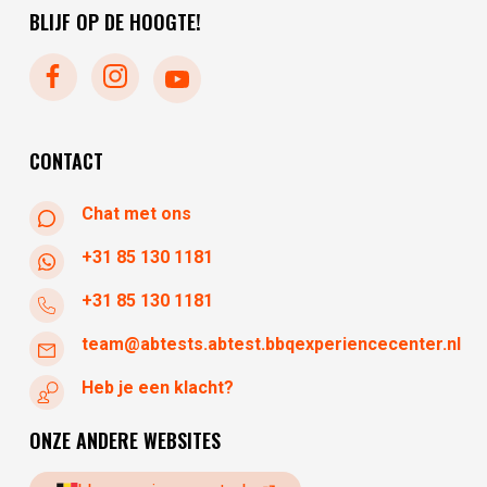
vrijdag
10:00 - 17:30
BLIJF OP DE HOOGTE!
maandag
gesloten
dinsdag
gesloten
woensdag
10:30 - 17:30
donderdag
10:30 - 17:30
vrijdag
10:30 - 17:30
CONTACT
Chat met ons
+31 85 130 1181
+31 85 130 1181
team@abtests.abtest.bbqexperiencecenter.nl
Heb je een klacht?
ONZE ANDERE WEBSITES