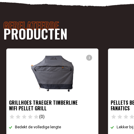
GERELATEERDE
PRODUCTEN
i
GRILLHOES TRAEGER TIMBERLINE
PELLETS BE
WIFI PELLET GRILL
FANATICS
(0)
Bedekt de volledige lengte
Lekker bij