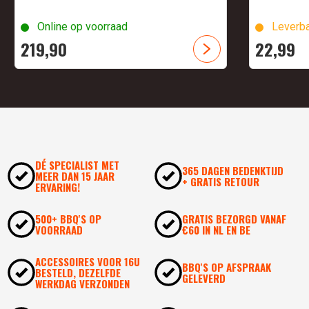
Online op voorraad
Leverba
219,
90
22,
99
DÉ SPECIALIST MET
365 DAGEN BEDENKTIJD
MEER DAN 15 JAAR
+ GRATIS RETOUR
ERVARING!
500+ BBQ'S OP
GRATIS BEZORGD VANAF
VOORRAAD
€60 IN NL EN BE
ACCESSOIRES VOOR 16U
BBQ'S OP AFSPRAAK
BESTELD, DEZELFDE
GELEVERD
WERKDAG VERZONDEN