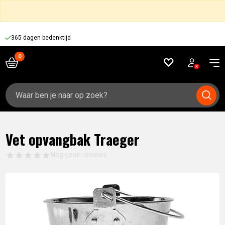
365 dagen bedenktijd
Zoeken
naar:
Vet opvangbak Traeger
Nog geen reviews