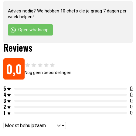
Advies nodig? We hebben 10 chefs die je graag 7 dagen per
week helpen!
Open whatsapp
Reviews
Artikelnummer:
8720039624719
0,0
Nog geen beoordelingen
5
0
4
0
3
0
2
0
1
0
Reviews
sorteren