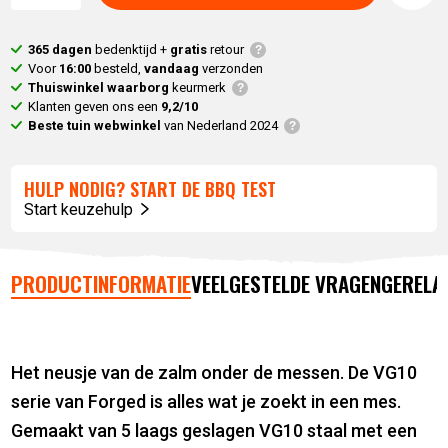
365 dagen
bedenktijd +
gratis
retour
Voor
16:00
besteld,
vandaag
verzonden
Thuiswinkel waarborg
keurmerk
Klanten geven ons een
9,2/10
Beste tuin webwinkel
van Nederland 2024
HULP NODIG? START DE BBQ TEST
Start keuzehulp
PRODUCTINFORMATIE
VEELGESTELDE VRAGEN
GERELA
Het neusje van de zalm onder de messen. De VG10
serie van Forged is alles wat je zoekt in een mes.
Gemaakt van 5 laags geslagen VG10 staal met een