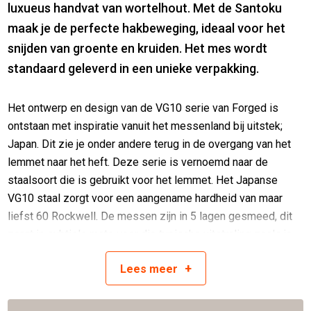
luxueus handvat van wortelhout. Met de Santoku
maak je de perfecte hakbeweging, ideaal voor het
snijden van groente en kruiden. Het mes wordt
standaard geleverd in een unieke verpakking.
Het ontwerp en design van de VG10 serie van Forged is
ontstaan met inspiratie vanuit het messenland bij uitstek;
Japan. Dit zie je onder andere terug in de overgang van het
lemmet naar het heft. Deze serie is vernoemd naar de
staalsoort die is gebruikt voor het lemmet. Het Japanse
VG10 staal zorgt voor een aangename hardheid van maar
liefst 60 Rockwell. De messen zijn in 5 lagen gesmeed, dit
zorgt in subtiele mate voor die typische uitstraling zoals je
dit ook bij damastmessen ziet. Door deze technieken is
+
Lees
meer
scherpheid en snijcomfort verzekerd. De messen hebben
een bijzonder heft gemaakt van luxueus wortelhout. De luxe
geschenkverpakking maakt het plaatje helemaal compleet.