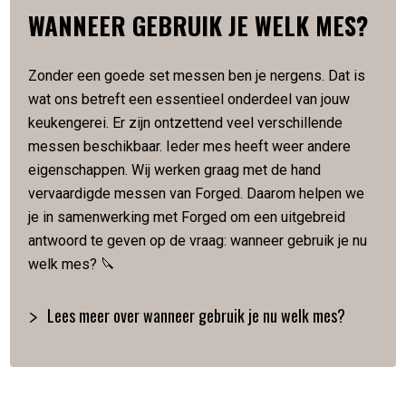
WANNEER GEBRUIK JE WELK MES?
SPECIFICATIES
Zonder een goede set messen ben je nergens. Dat is
Vervaardigd van Japans staal
wat ons betreft een essentieel onderdeel van jouw
Hardheid van 60 Rockwell
keukengerei. Er zijn ontzettend veel verschillende
Lemmetlengte is 18 cm
messen beschikbaar. Ieder mes heeft weer andere
Lemmetdikte is 2 mm
eigenschappen. Wij werken graag met de hand
Slijphoek van 18 graden
Gewicht van 190 gram
vervaardigde messen van Forged. Daarom helpen we
Met de hand gesmeed in 5 lagen
je in samenwerking met Forged om een uitgebreid
Verpakt in een luxe houten kistje
antwoord te geven op de vraag: wanneer gebruik je nu
welk mes? 🔪
Lees meer over wanneer gebruik je nu welk mes?