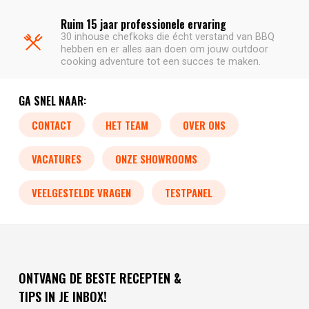
Ruim 15 jaar professionele ervaring
30 inhouse chefkoks die écht verstand van BBQ
hebben en er alles aan doen om jouw outdoor
cooking adventure tot een succes te maken.
GA SNEL NAAR:
CONTACT
HET TEAM
OVER ONS
VACATURES
ONZE SHOWROOMS
VEELGESTELDE VRAGEN
TESTPANEL
ONTVANG DE BESTE RECEPTEN &
TIPS IN JE INBOX!