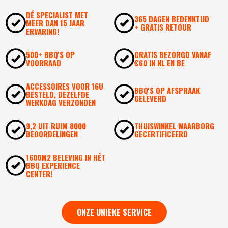
DÉ SPECIALIST MET
365 DAGEN BEDENKTIJD
MEER DAN 15 JAAR
+ GRATIS RETOUR
ERVARING!
500+ BBQ'S OP
GRATIS BEZORGD VANAF
VOORRAAD
€60 IN NL EN BE
ACCESSOIRES VOOR 16U
BBQ'S OP AFSPRAAK
BESTELD, DEZELFDE
GELEVERD
WERKDAG VERZONDEN
9,2 UIT RUIM 8000
THUISWINKEL WAARBORG
BEOORDELINGEN
GECERTIFICEERD
1600M2 BELEVING IN HÉT
BBQ EXPERIENCE
CENTER!
ONZE UNIEKE SERVICE