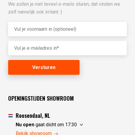
We zullen je niet teveel e-mails sturen, dat vinden we
zelf namelijk ook irritant :)
OPENINGSTIJDEN SHOWROOM
Roosendaal, NL
Nu open
gaat dicht om 17:30
zaterdag
10:00 - 17:30
Bekijk showroom