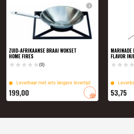
i
ZUID-AFRIKAANSE BRAAI WOKSET
MARINADE I
HOME FIRES
FLAVOR INJ
(0)
Leverbaar met iets langere levertijd
Leverba
199,
00
53,
75