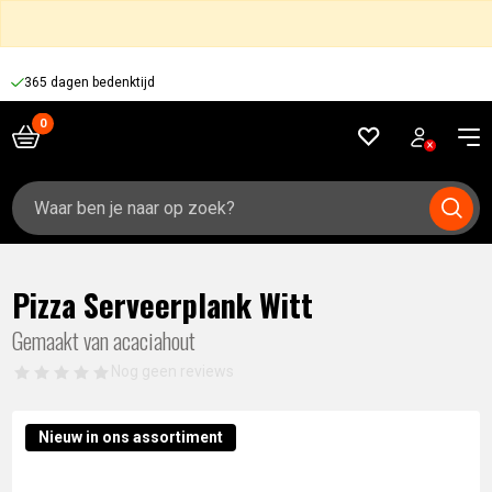
365 dagen bedenktijd
Zoeken
naar:
Pizza Serveerplank Witt
Gemaakt van acaciahout
Nog geen reviews
Nieuw in ons assortiment