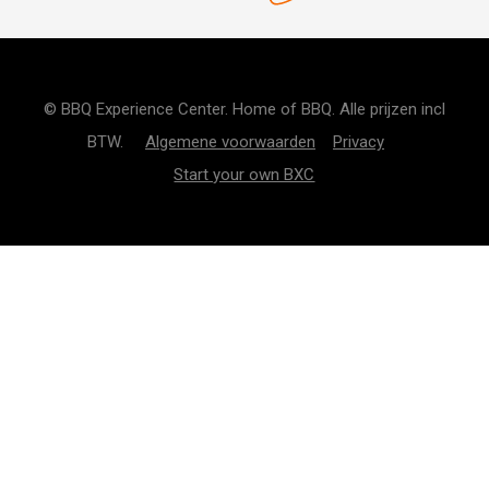
© BBQ Experience Center. Home of BBQ. Alle prijzen incl
BTW.
Algemene voorwaarden
Privacy
Start your own BXC