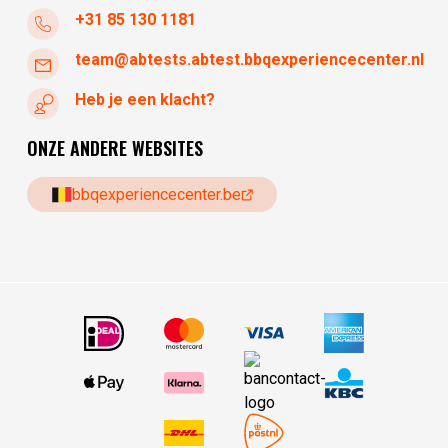
+31 85 130 1181
team@abtests.abtest.bbqexperiencecenter.nl
Heb je een klacht?
ONZE ANDERE WEBSITES
bbqexperiencecenter.be