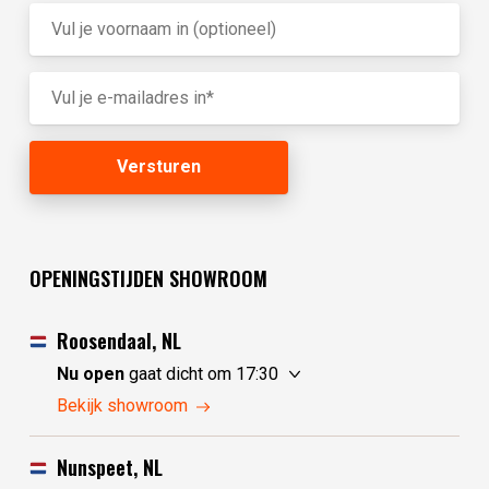
OPENINGSTIJDEN SHOWROOM
Roosendaal, NL
Nu open
gaat dicht om 17:30
donderdag
10:00 - 17:30
Bekijk showroom
vrijdag
10:00 - 17:30
zaterdag
10:00 - 17:30
Nunspeet, NL