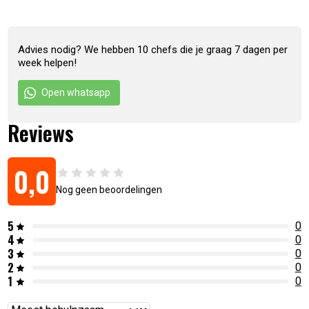
Voor diverse afmetingen pizza’s
Niet vaatwasserbestendig
Advies nodig? We hebben 10 chefs die je graag 7 dagen per
Artikelnummer:
5707582037459
week helpen!
Open whatsapp
Reviews
0,0
Nog geen beoordelingen
5
0
4
0
3
0
2
0
1
0