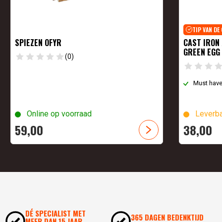
TIP VAN DE
SPIEZEN OFYR
CAST IRON 
GREEN EGG
(0)
Must have 
Online op voorraad
Leverba
59,
00
38,
00
DÉ SPECIALIST MET
365 DAGEN BEDENKTIJD
MEER DAN 15 JAAR