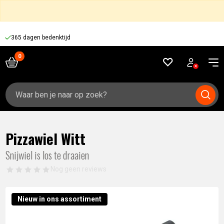
365 dagen bedenktijd
Zoeken
naar:
Pizzawiel Witt
Snijwiel is los te draaien
Nog geen reviews
Nieuw in ons assortiment