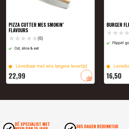
PIZZA CUTTER MES SMOKIN’
BURGER FL
FLAVOURS
(0)
Flippin' 
Cut, slice & eat
Leverbaar met iets langere levertijd
Leverba
22,
99
16,
50
DÉ SPECIALIST MET
365 DAGEN BEDENKTIJD
MEER DAN 15 JAAR