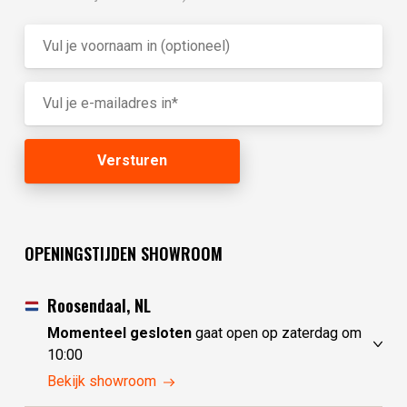
OPENINGSTIJDEN SHOWROOM
Roosendaal, NL
Momenteel gesloten
gaat open op zaterdag om
10:00
vrijdag
10:00 - 17:30
Bekijk showroom
zaterdag
10:00 - 17:30