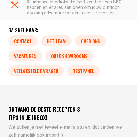
30 inhouse chefkoks die écht verstand van BBQ
hebben en er alles aan doen om jouw outdoor
cooking adventure tot een succes te maken.
GA SNEL NAAR:
CONTACT
HET TEAM
OVER ONS
VACATURES
ONZE SHOWROOMS
VEELGESTELDE VRAGEN
TESTPANEL
ONTVANG DE BESTE RECEPTEN &
TIPS IN JE INBOX!
We zullen je niet teveel e-mails sturen, dat vinden we
zelf namelijk ook irritant :)