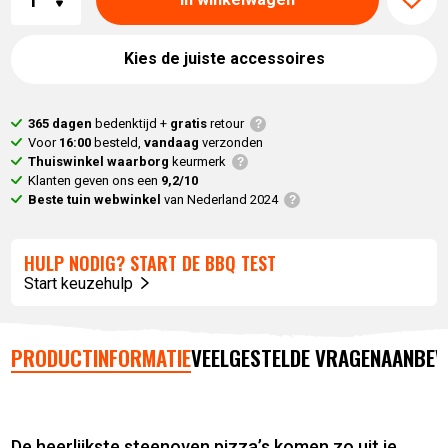
Kies de juiste accessoires
365 dagen
bedenktijd +
gratis
retour
Voor
16:00
besteld,
vandaag
verzonden
Thuiswinkel waarborg
keurmerk
Klanten geven ons een
9,2/10
Beste tuin webwinkel
van Nederland 2024
HULP NODIG? START DE BBQ TEST
Start keuzehulp
PRODUCTINFORMATIE
VEELGESTELDE VRAGEN
AANBEV
De heerlijkste steenoven pizza’s komen zo uit je