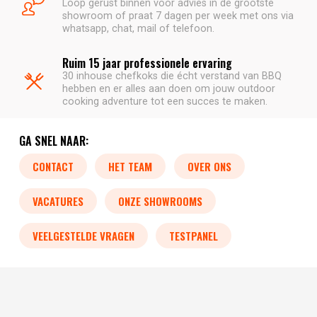
Loop gerust binnen voor advies in de grootste
showroom of praat 7 dagen per week met ons via
whatsapp, chat, mail of telefoon.
Ruim 15 jaar professionele ervaring
30 inhouse chefkoks die écht verstand van BBQ
hebben en er alles aan doen om jouw outdoor
cooking adventure tot een succes te maken.
GA SNEL NAAR:
CONTACT
HET TEAM
OVER ONS
VACATURES
ONZE SHOWROOMS
VEELGESTELDE VRAGEN
TESTPANEL