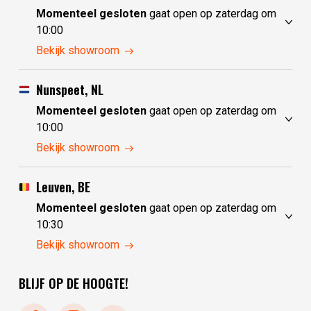
Momenteel gesloten
gaat open op zaterdag om
10:00
vrijdag
10:00 - 17:30
Bekijk showroom
zaterdag
10:00 - 17:30
zondag
10:00 - 17:30
Nunspeet, NL
maandag
10:00 - 17:30
Momenteel gesloten
gaat open op zaterdag om
dinsdag
gesloten
10:00
woensdag
gesloten
vrijdag
10:00 - 17:30
Bekijk showroom
donderdag
10:00 - 17:30
zaterdag
10:00 - 17:30
zondag
gesloten
Leuven, BE
maandag
gesloten
Momenteel gesloten
gaat open op zaterdag om
dinsdag
10:00 - 17:30
10:30
woensdag
10:00 - 17:30
vrijdag
10:30 - 17:30
Bekijk showroom
donderdag
10:00 - 17:30
zaterdag
10:30 - 17:30
BLIJF OP DE HOOGTE!
zondag
gesloten
maandag
gesloten