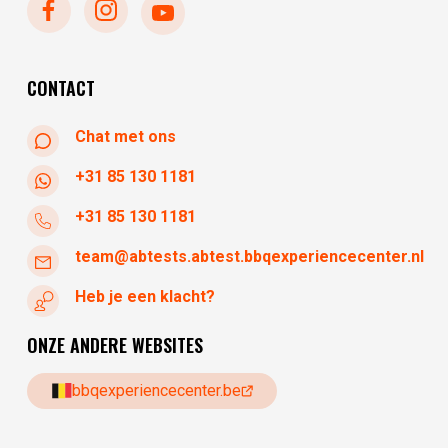
dinsdag
gesloten
woensdag
10:30 - 17:30
donderdag
10:30 - 17:30
CONTACT
Chat met ons
+31 85 130 1181
+31 85 130 1181
team@abtests.abtest.bbqexperiencecenter.nl
Heb je een klacht?
ONZE ANDERE WEBSITES
bbqexperiencecenter.be