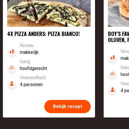
4X PIZZA ANDERS: PIZZA BIANCO!
BOY’S FA
OLIJVEN,
Niveau
Niv
makkelijk
mak
Gang
Gan
hoofdgerecht
hoo
Hoeveelheid
Hoe
4 personen
4 p
Bekijk recept