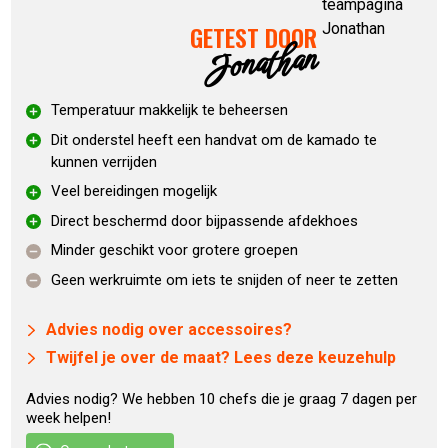
gemakkelijk met twee handen te verplaatsen. De intEGGrated
GETEST DOOR
Nest Handler is gemaakt van zwaar gecoat staal met een
Jonathan
matte afwerking.
Temperatuur makkelijk te beheersen
Voorbeelden van gebruik
Doordat hij zo ruim is kan je perfect een direct en een
Dit onderstel heeft een handvat om de kamado te
kunnen verrijden
indirect kookgedeelte creëren, een mooi formaat pizza
bakken en een paar varkensnekken gelijktijdig slowcooken
Veel bereidingen mogelijk
om pulled pork te maken! De Big Green Egg Large is het
Direct beschermd door bijpassende afdekhoes
meest populaire model in de Big Green Egg-familie. Op het
Minder geschikt voor grotere groepen
kookoppervlak van de Large maak je met gemak al jouw
Geen werkruimte om iets te snijden of neer te zetten
favoriete gerechten én die van familie en vrienden.
Advies nodig over accessoires?
Deze set bevat:
Twijfel je over de maat? Lees deze keuzehulp
Big Green Egg Large
Advies nodig? We hebben 10 chefs die je graag 7 dagen per
IntEGGrated Nest Handler
week helpen!
Heavy-duty waterproof hoes