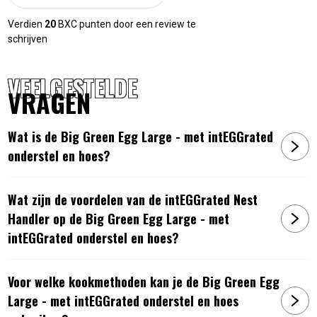
De Big Green Egg Large bestaat uit keramiek en
roestvrijstaal. Voor het aanmaken van de barbecue wordt
Verdien
20
BXC punten door een review te
schrijven
houtskool gebruikt. De Big Green Egg verbruikt zeer weinig
van het houtskool, waardoor je tijdens het koken geen extra
VEELGESTELDE
houtskool hoeft toe te voegen. Door de dikke keramische
VRAGEN
wanden wordt de warmte goed vastgehouden. De barbecue
is tevens vorstbestendig. In de keramische deksel van de
Wat is de Big Green Egg Large - met intEGGrated
Egg Large zit een thermometer.
onderstel en hoes?
Mochten er vragen zijn neem dan gerust contact met ons op!
Wij helpen je graag verder!
Wat zijn de voordelen van de intEGGrated Nest
Handler op de Big Green Egg Large - met
intEGGrated onderstel en hoes?
Voor welke kookmethoden kan je de Big Green Egg
Large - met intEGGrated onderstel en hoes