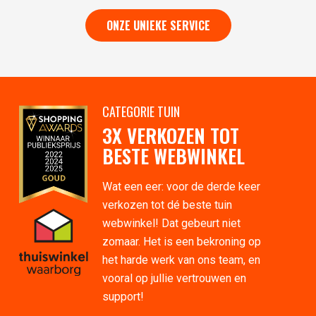
ONZE UNIEKE SERVICE
CATEGORIE TUIN
3X VERKOZEN TOT
BESTE WEBWINKEL
Wat een eer: voor de derde keer
verkozen tot dé beste tuin
webwinkel! Dat gebeurt niet
zomaar. Het is een bekroning op
het harde werk van ons team, en
vooral op jullie vertrouwen en
support!