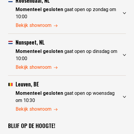
Roosendaal, NL
Momenteel gesloten
gaat open op zondag om
10:00
zaterdag
10:00 - 17:30
Bekijk showroom
zondag
10:00 - 17:30
maandag
10:00 - 17:30
Nunspeet, NL
dinsdag
gesloten
Momenteel gesloten
gaat open op dinsdag om
woensdag
gesloten
10:00
donderdag
10:00 - 17:30
zaterdag
10:00 - 17:30
Bekijk showroom
vrijdag
10:00 - 17:30
zondag
gesloten
maandag
gesloten
Leuven, BE
dinsdag
10:00 - 17:30
Momenteel gesloten
gaat open op woensdag
woensdag
10:00 - 17:30
om 10:30
donderdag
10:00 - 17:30
zaterdag
10:30 - 17:30
Bekijk showroom
vrijdag
10:00 - 17:30
zondag
gesloten
BLIJF OP DE HOOGTE!
maandag
gesloten
dinsdag
gesloten