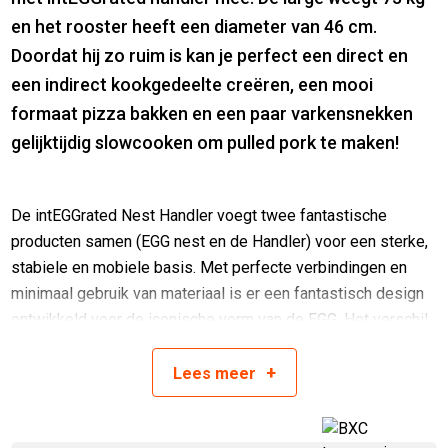
en het rooster heeft een diameter van 46 cm.
Doordat hij zo ruim is kan je perfect een direct en
een indirect kookgedeelte creëren, een mooi
formaat pizza bakken en een paar varkensnekken
gelijktijdig slowcooken om pulled pork te maken!
De intEGGrated Nest Handler voegt twee fantastische
producten samen (EGG nest en de Handler) voor een sterke,
stabiele en mobiele basis. Met perfecte verbindingen en
minimaal gebruik van materiaal is er een fantastisch design
ontwikkeld voor de iconische vorm van de EGG. Het verschil
met het normale onderstel is dat de EGG geen buizen meer
aan de voorkant heeft, wat een visueel mooier resultaat
+
Lees
meer
geeft. De EGG wordt als het ware gepresenteerd aan je.
Het handvat aan de achterzijde is groot genoeg om de EGG