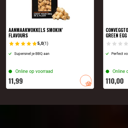
AANMAAKWOKKELS SMOKIN’
CONVEGGTO
FLAVOURS
GREEN EGG
5,0
(1)
Supersnel je BBQ aan
Perfect vo
Online op voorraad
Online 
11,
99
110,
00