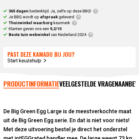
365 dagen
bedenktijd. Ja, zelfs op deze BBQ!
Je BBQ wordt op
afspraak
geleverd
Thuiswinkel waarborg
keurmerk
Klanten geven ons een
9,2/10
Beste tuin webwinkel
van Nederland 2024
PAST DEZE KAMADO BIJ JOU?
Start keuzehulp
PRODUCTINFORMATIE
VEELGESTELDE VRAGEN
AANBEV
De Big Green Egg Large is de meestverkochte maat
uit de Big Green Egg serie. En dat is niet voor niets!
Met deze uitvoering bestel je direct het onderstel
met intEGGrated handler mee. De large weegt 73 kg