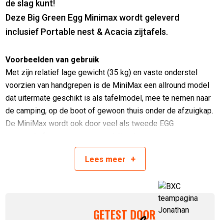
de slag kunt!
Deze Big Green Egg Minimax wordt geleverd
inclusief Portable nest & Acacia zijtafels.
Voorbeelden van gebruik
Met zijn relatief lage gewicht (35 kg) en vaste onderstel
voorzien van handgrepen is de MiniMax een allround model
dat uitermate geschikt is als tafelmodel, mee te nemen naar
de camping, op de boot of gewoon thuis onder de afzuigkap.
De MiniMax wordt ook door veel als tweede EGG
aangeschaft, om zo twee verschillende temperaturen en
bereidingswijzen uit te voeren.
+
Lees
meer
Deze set bestaat uit:
Big Green Egg MiniMax
Onderstel met handgrepen
GETEST DOOR
acacia zijtafels