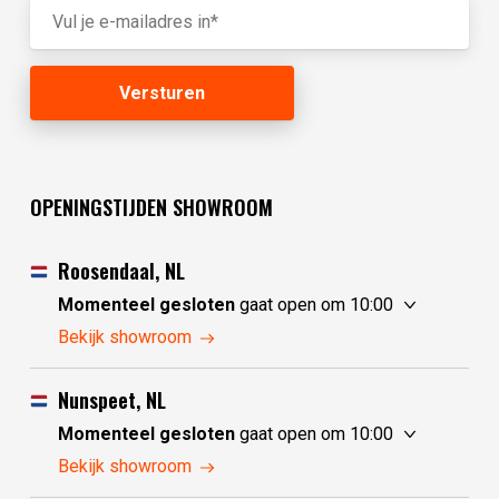
OPENINGSTIJDEN SHOWROOM
Roosendaal, NL
Momenteel gesloten
gaat open om 10:00
vrijdag
10:00 - 17:30
Bekijk showroom
zaterdag
10:00 - 17:30
zondag
10:00 - 17:30
Nunspeet, NL
maandag
10:00 - 17:30
Momenteel gesloten
gaat open om 10:00
dinsdag
gesloten
vrijdag
10:00 - 17:30
Bekijk showroom
woensdag
gesloten
zaterdag
10:00 - 17:30