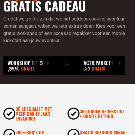
GRATIS CADEAU
Omdat we zo blij zijn dat we het outdoor cooking avontuur
samen aangaan, willen we iets extra's doen. Kies voor een
gratis workshop of een accessoirepakket voor een mooie
kickstart aan jouw avontuur
WORKSHOP
1 PERS
ACTIEPAKKET
L
OF
€99,50
GRATIS
€70
GRATIS
DÉ SPECIALIST MET
365 DAGEN BEDENKTIJD
MEER DAN 15 JAAR
+ GRATIS RETOUR
ERVARING!
500+ BBQ'S OP
GRATIS BEZORGD VANAF