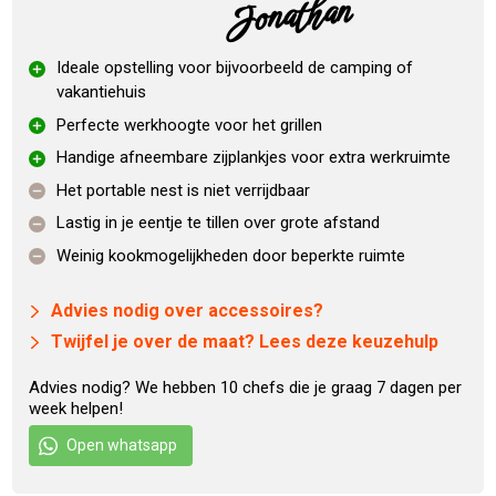
Jonathan
Hittebestendig hoge temperaturen vilt
Rvs luchtschuif
Rvs grillrooster diameter 33 cm
Ideale opstelling voor bijvoorbeeld de camping of
Weerbestendige temperatuurmeter
vakantiehuis
Firering
Perfecte werkhoogte voor het grillen
Vuurkorf
Handige afneembare zijplankjes voor extra werkruimte
rEGGulator
Het portable nest is niet verrijdbaar
Scharnier aan de deksel
Lastig in je eentje te tillen over grote afstand
Levenslange garantie op de keramische buiten- en
binnenschil
Weinig kookmogelijkheden door beperkte ruimte
Accessoires
Advies nodig over accessoires?
Ook zijn er ook talloze accessoires speciaal voor de
Twijfel je over de maat? Lees deze keuzehulp
MiniMax beschikbaar. Deze accessoires zorgen voor nog
meer barbecue plezier. Populair zijn de
convEGGtor
,
Advies nodig? We hebben 10 chefs die je graag 7 dagen per
week helpen!
het
gietijzeren rooster
en de
pizzasteen
.
Open whatsapp
Uniek materiaal en makkelijk in gebruik
De Big Green Egg MiniMax bestaat uit keramiek en