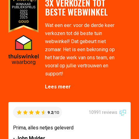
3X VERKOZEN TOT
BESTE WEBWINKEL
Wat een eer: voor de derde keer
verkozen tot dé beste tuin
webwinkel! Dat gebeurt niet
zomaar. Het is een bekroning op
het harde werk van ons team, en
vooral op jullie vertrouwen en
support!
Lees meer
10991 reviews
9.2
/10
Prima, alles netjes geleverd
- John Mulder