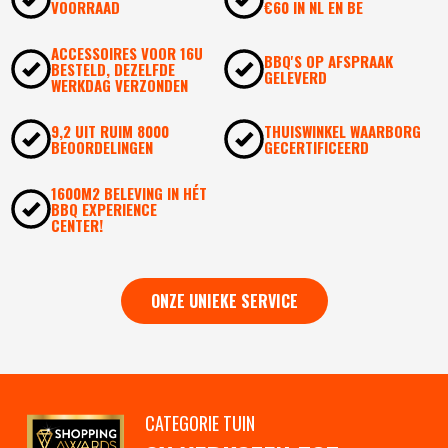
VOORRAAD
€60 IN NL EN BE
ACCESSOIRES VOOR 16U
BBQ'S OP AFSPRAAK
BESTELD, DEZELFDE
GELEVERD
WERKDAG VERZONDEN
9,2 UIT RUIM 8000
THUISWINKEL WAARBORG
BEOORDELINGEN
GECERTIFICEERD
1600M2 BELEVING IN HÉT
BBQ EXPERIENCE
CENTER!
ONZE UNIEKE SERVICE
CATEGORIE TUIN