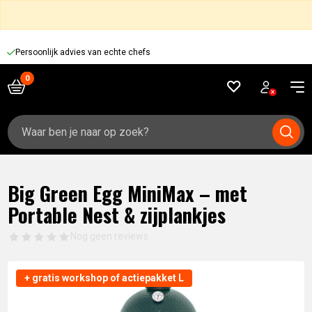
Persoonlijk advies van echte chefs
Zoeken
naar:
Big Green Egg MiniMax – met
Portable Nest & zijplankjes
Nog geen reviews
+ gratis workshop of actiepakket L