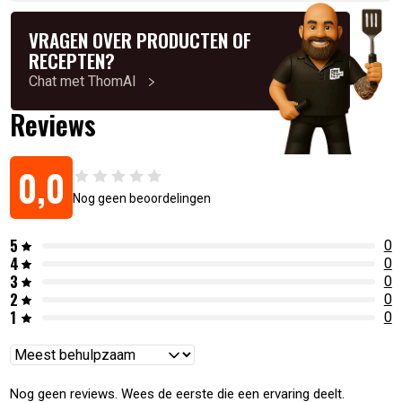
VRAGEN OVER PRODUCTEN OF
RECEPTEN?
Chat met ThomAI
Reviews
0,0
Nog geen beoordelingen
5
0
4
0
3
0
2
0
1
0
Reviews
sorteren
Nog geen reviews. Wees de eerste die een ervaring deelt.