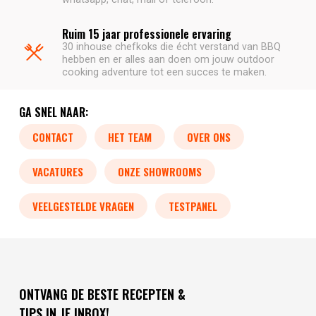
Ruim 15 jaar professionele ervaring
30 inhouse chefkoks die écht verstand van BBQ
hebben en er alles aan doen om jouw outdoor
cooking adventure tot een succes te maken.
GA SNEL NAAR:
CONTACT
HET TEAM
OVER ONS
VACATURES
ONZE SHOWROOMS
VEELGESTELDE VRAGEN
TESTPANEL
ONTVANG DE BESTE RECEPTEN &
TIPS IN JE INBOX!