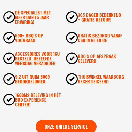
DÉ SPECIALIST MET
365 DAGEN BEDENKTIJD
MEER DAN 15 JAAR
+ GRATIS RETOUR
ERVARING!
500+ BBQ'S OP
GRATIS BEZORGD VANAF
VOORRAAD
€60 IN NL EN BE
ACCESSOIRES VOOR 16U
BBQ'S OP AFSPRAAK
BESTELD, DEZELFDE
GELEVERD
WERKDAG VERZONDEN
9,2 UIT RUIM 8000
THUISWINKEL WAARBORG
BEOORDELINGEN
GECERTIFICEERD
1600M2 BELEVING IN HÉT
BBQ EXPERIENCE
CENTER!
ONZE UNIEKE SERVICE