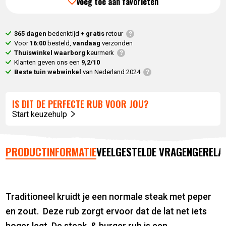
Voeg toe aan favorieten
365 dagen
bedenktijd +
gratis
retour
Voor
16:00
besteld,
vandaag
verzonden
Thuiswinkel waarborg
keurmerk
Klanten geven ons een
9,2/10
Beste tuin webwinkel
van Nederland 2024
IS DIT DE PERFECTE RUB VOOR JOU?
Start keuzehulp
PRODUCTINFORMATIE
VEELGESTELDE VRAGEN
GERELA
Traditioneel kruidt je een normale steak met peper
en zout. Deze rub zorgt ervoor dat de lat net iets
hoger legt. De steak & burger rub is een