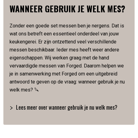
WANNEER GEBRUIK JE WELK MES?
SPECIFICATIES
Zonder een goede set messen ben je nergens. Dat is
Vervaardigd van Japans staal
wat ons betreft een essentieel onderdeel van jouw
Hardheid van 58 Rockwell
keukengerei. Er zijn ontzettend veel verschillende
Lemmetlengte is 20.5 cm
messen beschikbaar. Ieder mes heeft weer andere
Lemmetdikte is 2 mm
eigenschappen. Wij werken graag met de hand
Slijphoek van 18 graden
vervaardigde messen van Forged. Daarom helpen we
Gewicht 260 gram
je in samenwerking met Forged om een uitgebreid
Met de hand gesmeed
Verpakt in een luxe houten kistje
antwoord te geven op de vraag: wanneer gebruik je nu
welk mes? 🔪
Lees meer over wanneer gebruik je nu welk mes?