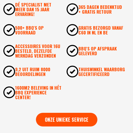
DÉ SPECIALIST MET
365 DAGEN BEDENKTIJD
MEER DAN 15 JAAR
+ GRATIS RETOUR
ERVARING!
500+ BBQ'S OP
GRATIS BEZORGD VANAF
VOORRAAD
€60 IN NL EN BE
ACCESSOIRES VOOR 16U
BBQ'S OP AFSPRAAK
BESTELD, DEZELFDE
GELEVERD
WERKDAG VERZONDEN
9,2 UIT RUIM 8000
THUISWINKEL WAARBORG
BEOORDELINGEN
GECERTIFICEERD
1600M2 BELEVING IN HÉT
BBQ EXPERIENCE
CENTER!
ONZE UNIEKE SERVICE