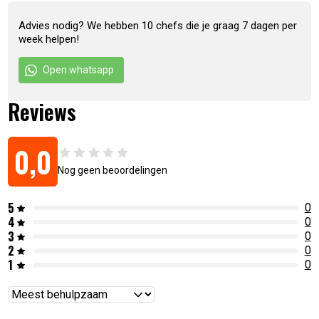
Advies nodig? We hebben 10 chefs die je graag 7 dagen per
week helpen!
Open whatsapp
Reviews
0,0
Nog geen beoordelingen
5
Artikelnummer:
8718719304105
0
4
0
3
0
2
0
1
0
Reviews
sorteren