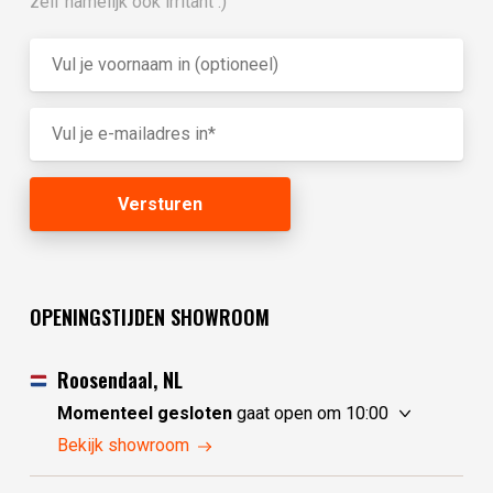
zelf namelijk ook irritant :)
OPENINGSTIJDEN SHOWROOM
Roosendaal, NL
Momenteel gesloten
gaat open om 10:00
vrijdag
10:00 - 17:30
Bekijk showroom
zaterdag
10:00 - 17:30