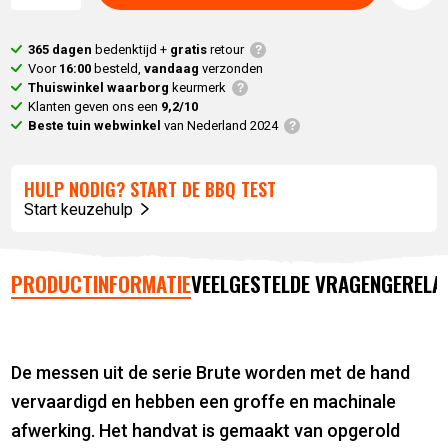
365 dagen
bedenktijd +
gratis
retour
Voor
16:00
besteld,
vandaag
verzonden
Thuiswinkel waarborg
keurmerk
Klanten geven ons een
9,2/10
Beste tuin webwinkel
van Nederland 2024
HULP NODIG? START DE BBQ TEST
Start keuzehulp
PRODUCTINFORMATIE
VEELGESTELDE VRAGEN
GERELA
De messen uit de serie Brute worden met de hand
vervaardigd en hebben een groffe en machinale
afwerking. Het handvat is gemaakt van opgerold