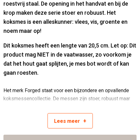
roestvrij staal. De opening in het handvat en bij de
krop maken deze serie stoer en robuust. Het
koksmes is een alleskunner: vlees, vis, groente en
noem maar op!
Dit koksmes heeft een lengte van 20,5 cm. Let op: Dit
product mag NIET in de vaatwasser, zo voorkom je
dat het hout gaat splijten, je mes bot wordt of kan
gaan roesten.
Het merk Forged staat voor een bijzondere en opvallende
koksmessencollectie. De messen zijn stoer, robuust maar
bovenal vlijmscherp!
De messen van Forged hebben een hardheid van 58-60
+
Lees
meer
rockwell, deze blijven dus super lang scherp. Alle messen
komen in een prachtig gebrand houten kistje, dit maakt het
ook ideaal om cadeau te geven.