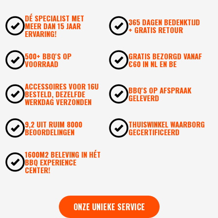
DÉ SPECIALIST MET
365 DAGEN BEDENKTIJD
MEER DAN 15 JAAR
+ GRATIS RETOUR
ERVARING!
500+ BBQ'S OP
GRATIS BEZORGD VANAF
VOORRAAD
€60 IN NL EN BE
ACCESSOIRES VOOR 16U
BBQ'S OP AFSPRAAK
BESTELD, DEZELFDE
GELEVERD
WERKDAG VERZONDEN
9,2 UIT RUIM 8000
THUISWINKEL WAARBORG
BEOORDELINGEN
GECERTIFICEERD
1600M2 BELEVING IN HÉT
BBQ EXPERIENCE
CENTER!
ONZE UNIEKE SERVICE