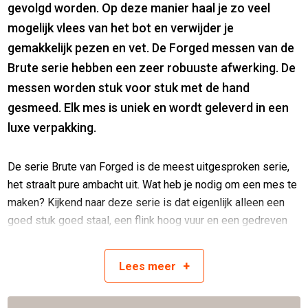
gevolgd worden. Op deze manier haal je zo veel
mogelijk vlees van het bot en verwijder je
gemakkelijk pezen en vet. De Forged messen van de
Brute serie hebben een zeer robuuste afwerking. De
messen worden stuk voor stuk met de hand
gesmeed. Elk mes is uniek en wordt geleverd in een
luxe verpakking.
De serie Brute van Forged is de meest uitgesproken serie,
het straalt pure ambacht uit. Wat heb je nodig om een mes te
maken? Kijkend naar deze serie is dat eigenlijk alleen een
goed stuk goed staal, een flink hoog vuur en een gedreven
smid met passie voor het vak. De Brute Forged messen
hebben een open krop, wat voor een excentrieke uitstraling
+
Lees
meer
zorgt. Het lemmet en het heft worden na verhitting gehamerd
en daarna wordt het heft gevouwen. Na het smeden wordt bij