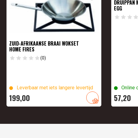
DRUIPPAN 
EGG
ZUID-AFRIKAANSE BRAAI WOKSET
HOME FIRES
(0)
Leverbaar met iets langere levertijd
Online 
199,
00
57,
20