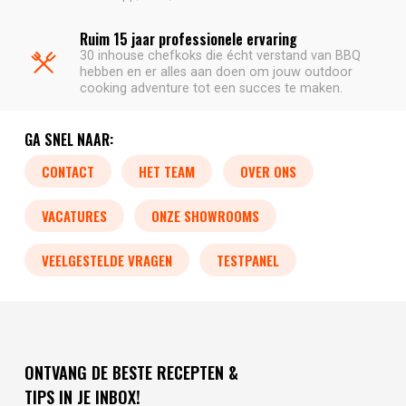
Ruim 15 jaar professionele ervaring
30 inhouse chefkoks die écht verstand van BBQ
hebben en er alles aan doen om jouw outdoor
cooking adventure tot een succes te maken.
GA SNEL NAAR:
CONTACT
HET TEAM
OVER ONS
VACATURES
ONZE SHOWROOMS
VEELGESTELDE VRAGEN
TESTPANEL
ONTVANG DE BESTE RECEPTEN &
TIPS IN JE INBOX!