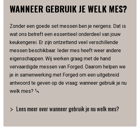
deze messen het lemmet juist niet gepolijst. Hierdoor blijft
WANNEER GEBRUIK JE WELK MES?
het smeedwerk zichtbaar en zorgt voor de uitstraling waar
het merk Forged voor staat. Door dit proces is dus elk mes
uniek in afwerking en afmeting. Opvallen is gegarandeerd
Zonder een goede set messen ben je nergens. Dat is
met de Brute serie.
wat ons betreft een essentieel onderdeel van jouw
keukengerei. Er zijn ontzettend veel verschillende
SPECIFICATIES
messen beschikbaar. Ieder mes heeft weer andere
eigenschappen. Wij werken graag met de hand
Vervaardigd van Japans staal
vervaardigde messen van Forged. Daarom helpen we
Hardheid van 58 Rockwell
je in samenwerking met Forged om een uitgebreid
Lemmetlengte is 16 cm
antwoord te geven op de vraag: wanneer gebruik je nu
Lemmetdikte is 2 mm
welk mes? 🔪
Slijphoek van 18 graden
Gewicht van 120 gram
Lees meer over wanneer gebruik je nu welk mes?
Met de hand gesmeed
Verpakt in een luxe houten kistje
Artikelnummer:
8720039625303