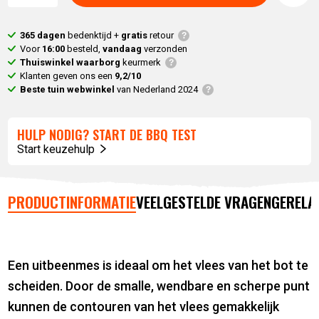
365 dagen
bedenktijd +
gratis
retour
Voor
16:00
besteld,
vandaag
verzonden
Thuiswinkel waarborg
keurmerk
Klanten geven ons een
9,2/10
Beste tuin webwinkel
van Nederland 2024
HULP NODIG? START DE BBQ TEST
Start keuzehulp
PRODUCTINFORMATIE
VEELGESTELDE VRAGEN
GERELA
Een uitbeenmes is ideaal om het vlees van het bot te
scheiden. Door de smalle, wendbare en scherpe punt
kunnen de contouren van het vlees gemakkelijk