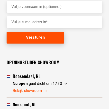
OPENINGSTIJDEN SHOWROOM
Roosendaal, NL
Nu open
gaat dicht om 17:30
vrijdag
10:00 - 17:30
Bekijk showroom
zaterdag
10:00 - 17:30
zondag
10:00 - 17:30
Nunspeet, NL