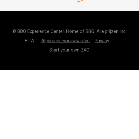
© BBQ Experience Center. Home of BBQ. Alle prijzen incl
BTW.
Algemene voorwaarden
Privacy
Start your own BXC