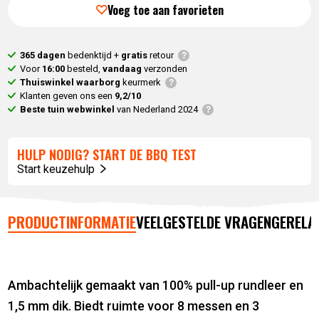
Voeg toe aan favorieten
365 dagen
bedenktijd +
gratis
retour
Voor
16:00
besteld,
vandaag
verzonden
Thuiswinkel waarborg
keurmerk
Klanten geven ons een
9,2/10
Beste tuin webwinkel
van Nederland 2024
HULP NODIG? START DE BBQ TEST
Start keuzehulp
PRODUCTINFORMATIE
VEELGESTELDE VRAGEN
GERELA
Ambachtelijk gemaakt van 100% pull-up rundleer en
1,5 mm dik. Biedt ruimte voor 8 messen en 3