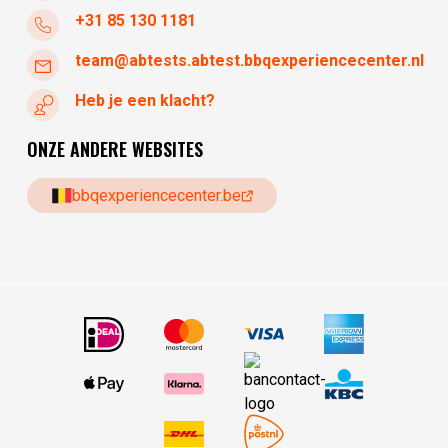
+31 85 130 1181
team@abtests.abtest.bbqexperiencecenter.nl
Heb je een klacht?
ONZE ANDERE WEBSITES
bbqexperiencecenter.be