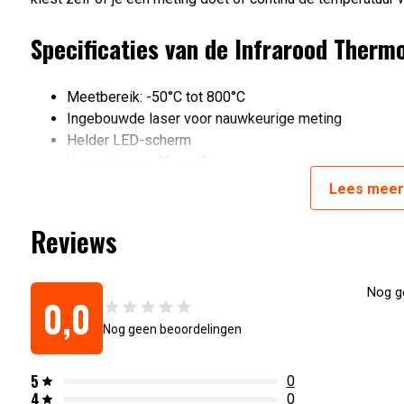
Specificaties van de Infrarood Ther
Meetbereik: -50°C tot 800°C
Ingebouwde laser voor nauwkeurige meting
Helder LED-scherm
Keuze tussen °C en °F
Automatische uitschakeling na 15 seconden
Lees
mee
Werkt op 9V batterij (meegeleverd)
Draadloos
Reviews
Artikelnummer:
5056591600995
Nog ge
0,0
Nog geen beoordelingen
5
0
4
0