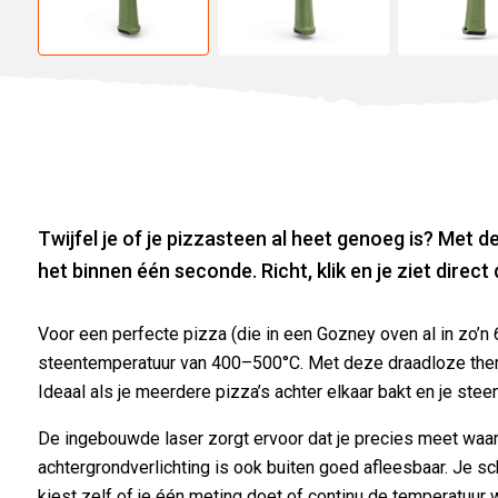
Twijfel je of je pizzasteen al heet genoeg is? Met
het binnen één seconde. Richt, klik en je ziet direc
Voor een perfecte pizza (die in een Gozney oven al in zo’n 6
steentemperatuur van 400–500°C. Met deze draadloze ther
Ideaal als je meerdere pizza’s achter elkaar bakt en je stee
De ingebouwde laser zorgt ervoor dat je precies meet waar
achtergrondverlichting is ook buiten goed afleesbaar. Je s
kiest zelf of je één meting doet of continu de temperatuur w