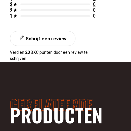
3
0
2
0
1
0
Schrijf een review
Verdien
20
BXC punten door een review te
schrijven
GERELATEERDE
PRODUCTEN