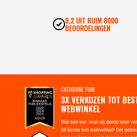
9,2 UIT RUIM 8000
BEOORDELINGEN
CATEGORIE TUIN
3X VERKOZEN TOT BES
WEBWINKEL
Wat een eer: voor de derde keer ve
dé beste tuin webwinkel! Dat gebeu