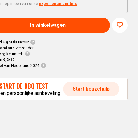
Braaimaster
Joe
'm op in een van onze
experience centers
h
Alle modellen
a
In winkelwagen
p
d +
gratis
retour
vandaag
verzonden
org
keurmerk
en
9,2/10
el
van Nederland 2024
START DE BBQ TEST
Start keuzehulp
een persoonlijke aanbeveling