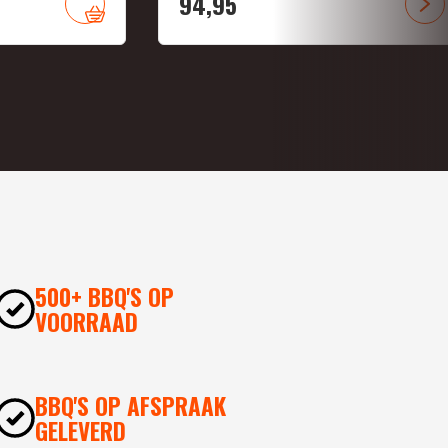
94,
95
500+ BBQ'S OP
VOORRAAD
BBQ'S OP AFSPRAAK
GELEVERD