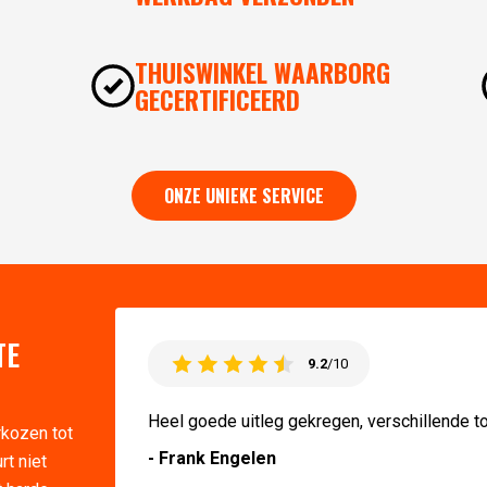
THUISWINKEL WAARBORG
GECERTIFICEERD
ONZE UNIEKE SERVICE
TE
9.2
/10
Heel goede uitleg gekregen, verschillende t
rkozen tot
- Frank Engelen
rt niet