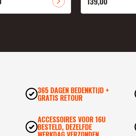
0
139,
00
365 DAGEN BEDENKTIJD +
GRATIS RETOUR
ACCESSOIRES VOOR 16U
BESTELD, DEZELFDE
WERKDAG VERZONDEN