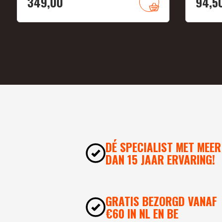
349,
00
94,
5
DÉ SPECIALIST MET MEER
DAN 15 JAAR ERVARING!
GRATIS BEZORGD VANAF
€60 IN NL EN BE