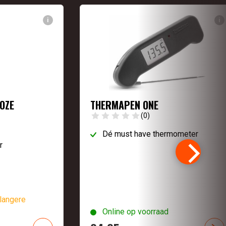
i
i
OZE
THERMAPEN ONE
(0)
Dé must have thermometer
r
langere
Online op voorraad