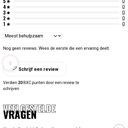
5
0
4
0
3
0
2
0
1
0
Reviews
sorteren
Nog geen reviews. Wees de eerste die een ervaring deelt.
Schrijf een review
Verdien
20
BXC punten door een review te
schrijven
VEELGESTELDE
VRAGEN