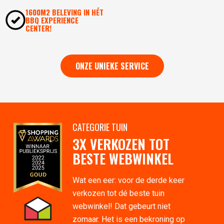
1600M2 BELEVING IN HÉT
BBQ EXPERIENCE
CENTER!
ONZE UNIEKE SERVICE
CATEGORIE TUIN
3X VERKOZEN TOT
BESTE WEBWINKEL
Wat een eer: voor de derde keer
verkozen tot dé beste tuin
webwinkel! Dat gebeurt niet
zomaar. Het is een bekroning op