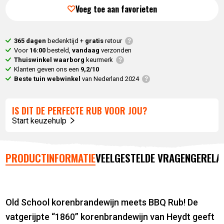
prijs
was:
Voeg toe aan favorieten
is:
10,
90
.
6,
54
.
365 dagen
bedenktijd +
gratis
retour
Voor
16:00
besteld,
vandaag
verzonden
Thuiswinkel waarborg
keurmerk
Klanten geven ons een
9,2/10
Beste tuin webwinkel
van Nederland 2024
IS DIT DE PERFECTE RUB VOOR JOU?
Start keuzehulp
PRODUCTINFORMATIE
VEELGESTELDE VRAGEN
GERELA
Old School korenbrandewijn meets BBQ Rub! De
vatgerijpte “1860” korenbrandewijn van Heydt geeft