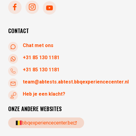
dinsdag
gesloten
woensdag
10:30 - 17:30
donderdag
10:30 - 17:30
CONTACT
Chat met ons
+31 85 130 1181
+31 85 130 1181
team@abtests.abtest.bbqexperiencecenter.nl
Heb je een klacht?
ONZE ANDERE WEBSITES
bbqexperiencecenter.be