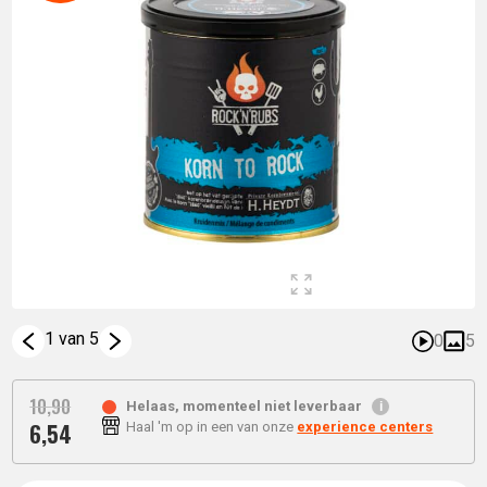
1 van 5
0
5
10,
90
Helaas, momenteel niet leverbaar
6,
54
Haal 'm op in een van onze
experience centers
Oorspronkelijke
Huidige
prijs