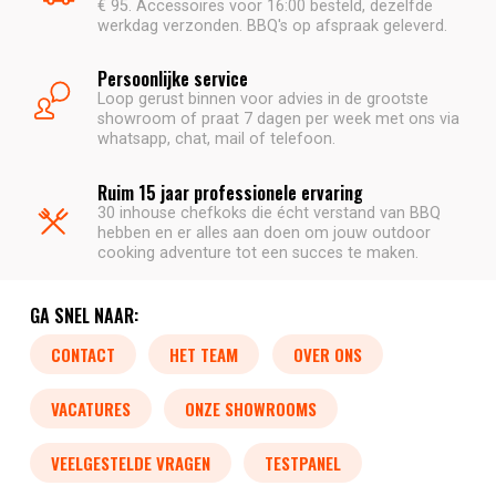
€ 95. Accessoires voor 16:00 besteld, dezelfde
werkdag verzonden. BBQ's op afspraak geleverd.
Persoonlijke service
Loop gerust binnen voor advies in de grootste
showroom of praat 7 dagen per week met ons via
whatsapp, chat, mail of telefoon.
Ruim 15 jaar professionele ervaring
30 inhouse chefkoks die écht verstand van BBQ
hebben en er alles aan doen om jouw outdoor
cooking adventure tot een succes te maken.
GA SNEL NAAR:
CONTACT
HET TEAM
OVER ONS
VACATURES
ONZE SHOWROOMS
VEELGESTELDE VRAGEN
TESTPANEL