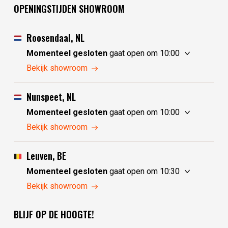
OPENINGSTIJDEN SHOWROOM
Roosendaal, NL
Momenteel gesloten
gaat open om 10:00
vrijdag
10:00 - 17:30
Bekijk showroom
zaterdag
10:00 - 17:30
zondag
10:00 - 17:30
Nunspeet, NL
maandag
10:00 - 17:30
Momenteel gesloten
gaat open om 10:00
dinsdag
gesloten
vrijdag
10:00 - 17:30
Bekijk showroom
woensdag
gesloten
zaterdag
10:00 - 17:30
donderdag
10:00 - 17:30
zondag
gesloten
Leuven, BE
maandag
gesloten
Momenteel gesloten
gaat open om 10:30
dinsdag
10:00 - 17:30
vrijdag
10:30 - 17:30
Bekijk showroom
woensdag
10:00 - 17:30
zaterdag
10:30 - 17:30
donderdag
10:00 - 17:30
BLIJF OP DE HOOGTE!
zondag
gesloten
maandag
gesloten