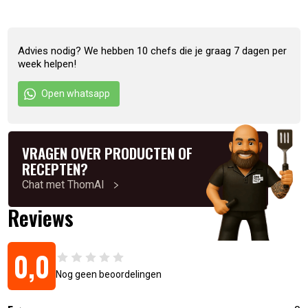
specerijen (o.a. paprikapoeder, koriander, mosterdzaden,
zwarte peper, kurkuma, witte peper, chilipoeder), uien,
dextrose, zeezout, gejodeerd zout, 6,5% korenbrandewijn,
Advies nodig? We hebben 10 chefs die je graag 7 dagen per
gerookt zout (zout, rook, losmiddel siliciumdioxide),
week helpen!
kruidenextract (paprika), mosterd l Allergenen informatie:
Open whatsapp
mosterd.
Artikelnummer:
4260715220452
VRAGEN OVER PRODUCTEN OF
RECEPTEN?
Chat met ThomAI
Reviews
0,0
Nog geen beoordelingen