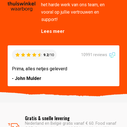
het harde werk van ons team, en
vooral op jullie vertrouwen en
support!
Lees meer
10991 reviews
9.2
/10
Prima, alles netjes geleverd
- John Mulder
Gratis & snelle levering
Nederland en België gratis vanaf € 60. Food vanaf