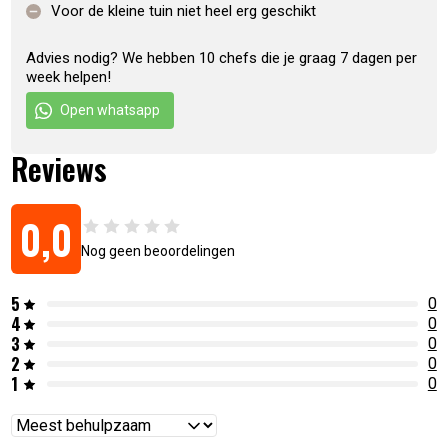
Voor de kleine tuin niet heel erg geschikt
Kookoppervlak: 0,55 m²
Diameter: 100 cm
Advies nodig? We hebben 10 chefs die je graag 7 dagen per
Afmetingen: 113 x 113 x 95 cm
week helpen!
Gewicht kookplaat: 56 kg
Totaalgewicht: 103 kg
Open whatsapp
Materiaal: Mirrored Stainless Steel
Reviews
Artikelnummer:
8720882125173
0,0
Nog geen beoordelingen
5
0
4
0
3
0
2
0
1
0
Reviews