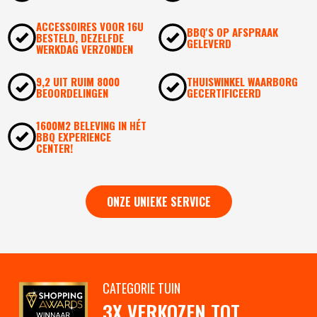
ACCESSOIRES VOOR 16U
BBQ'S OP AFSPRAAK
BESTELD, DEZELFDE
GELEVERD
WERKDAG VERZONDEN
9,2 UIT RUIM 8000
THUISWINKEL WAARBORG
BEOORDELINGEN
GECERTIFICEERD
1600M2 BELEVING IN HÉT
BBQ EXPERIENCE
CENTER!
ONZE UNIEKE SERVICE
CATEGORIE TUIN
3X VERKOZEN TOT