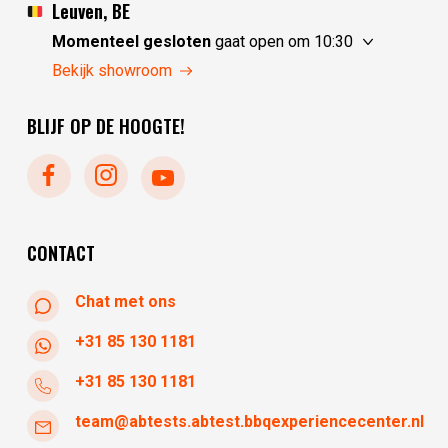
zondag
gesloten
Leuven, BE
maandag
gesloten
Momenteel gesloten
gaat open om 10:30
dinsdag
10:00 - 17:30
vrijdag
10:30 - 17:30
Bekijk showroom
woensdag
10:00 - 17:30
zaterdag
10:30 - 17:30
donderdag
10:00 - 17:30
BLIJF OP DE HOOGTE!
zondag
gesloten
maandag
gesloten
dinsdag
gesloten
woensdag
10:30 - 17:30
donderdag
10:30 - 17:30
CONTACT
Chat met ons
+31 85 130 1181
+31 85 130 1181
team@abtests.abtest.bbqexperiencecenter.nl