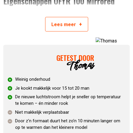
Eigenschappen OFYR 100 Mirrored
Stainless Steel– Anniversary Edition
+
Lees
meer
Je kookt makkelijk voor 15 tot 20 man
Het vuur blijft 9 tot 11 uur knetteren voordat je het as
eruit moet halen
De nieuwe luchtstroom helpt je sneller op temperatuur
GETEST DOOR
te komen – én minder rook
Thomas
De sokkel komt in losse delen, maar dat zet je zelf zo
in elkaar
Dek ‘m af met een hoes als je ’m netjes wilt houden
Weinig onderhoud
En gebruik een pan als je iets zuurs maakt (zoals
Je kookt makkelijk voor 15 tot 20 man
citroen of azijn), dan blijft je plaat mooier
De nieuwe luchtstroom helpt je sneller op temperatuur
te komen – én minder rook
Specificaties OFYR 100 Mirrored
Niet makkelijk verplaatsbaar
Stainless Steel – Anniversary Edition
Door z’n formaat duurt het zo’n 10 minuten langer om
op te warmen dan het kleinere model