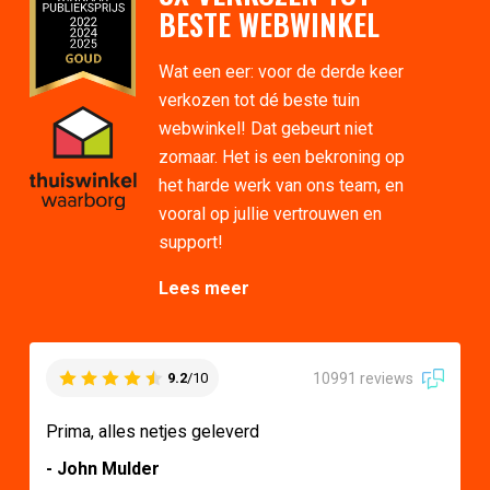
BESTE WEBWINKEL
Wat een eer: voor de derde keer
verkozen tot dé beste tuin
webwinkel! Dat gebeurt niet
zomaar. Het is een bekroning op
het harde werk van ons team, en
vooral op jullie vertrouwen en
support!
Lees meer
10991 reviews
9.2
/10
Prima, alles netjes geleverd
- John Mulder