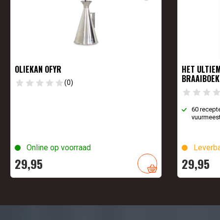
OLIEKAN OFYR
HET ULTIE
BRAAIBOEK
(0)
60 recept
vuurmeest
Online op voorraad
Leverba
29,
95
29,
95