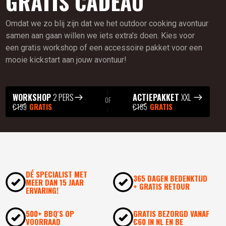
GRATIS CADEAU
Omdat we zo blij zijn dat we het outdoor cooking avontuur
samen aan gaan willen we iets extra's doen. Kies voor
een gratis workshop of een accessoire pakket voor een
mooie kickstart aan jouw avontuur!
WORKSHOP
2 PERS
ACTIEPAKKET
XXL
OF
€199
GRATIS
€185
GRATIS
DÉ SPECIALIST MET
365 DAGEN BEDENKTIJD
MEER DAN 15 JAAR
+ GRATIS RETOUR
ERVARING!
500+ BBQ'S OP
GRATIS BEZORGD VANAF
VOORRAAD
€60 IN NL EN BE