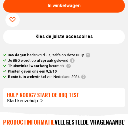
In winkelwagen
Kies de juiste accessoires
365 dagen
bedenktijd. Ja, zelfs op deze BBQ!
Je BBQ wordt op
afspraak
geleverd
Thuiswinkel waarborg
keurmerk
Klanten geven ons een
9,2/10
Beste tuin webwinkel
van Nederland 2024
HULP NODIG? START DE BBQ TEST
Start keuzehulp
PRODUCTINFORMATIE
VEELGESTELDE VRAGEN
AANBEV