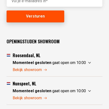
OPENINGSTIJDEN SHOWROOM
Roosendaal, NL
Momenteel gesloten
gaat open om 10:00
vrijdag
10:00 - 17:30
Bekijk showroom
zaterdag
10:00 - 17:30
zondag
10:00 - 17:30
Nunspeet, NL
maandag
10:00 - 17:30
Momenteel gesloten
gaat open om 10:00
dinsdag
gesloten
vrijdag
10:00 - 17:30
Bekijk showroom
woensdag
gesloten
zaterdag
10:00 - 17:30
donderdag
10:00 - 17:30