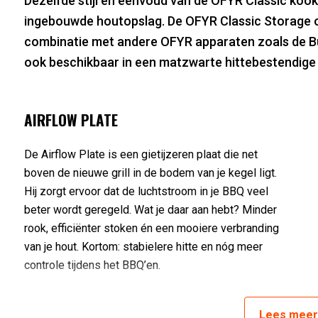
Dezelfde stijl en eenvoud van de OFYR Classic koo
ingebouwde houtopslag. De OFYR Classic Storage oog
combinatie met andere OFYR apparaten zoals de Bu
ook beschikbaar in een matzwarte hittebestendige 
AIRFLOW PLATE
De Airflow Plate is een gietijzeren plaat die net
boven de nieuwe grill in de bodem van je kegel ligt.
Hij zorgt ervoor dat de luchtstroom in je BBQ veel
beter wordt geregeld. Wat je daar aan hebt? Minder
rook, efficiënter stoken én een mooiere verbranding
van je hout. Kortom: stabielere hitte en nóg meer
controle tijdens het BBQ’en.
GEFORCEERDE KEGEL
Lees
mee