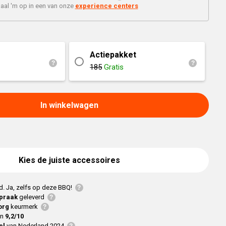
Braaimaster
Joe
aal 'm op in een van onze
experience centers
h
Alle modellen
a
Actiepakket
p
185
Gratis
In winkelwagen
Kies de juiste accessoires
d. Ja, zelfs op deze BBQ!
praak
geleverd
org
keurmerk
en
9,2/10
el
van Nederland 2024