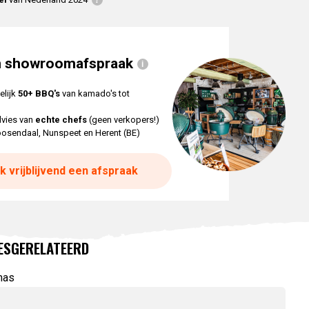
n showroomafspraak
elijk
50+ BBQ's
van kamado's tot
dvies van
echte chefs
(geen verkopers!)
oosendaal, Nunspeet en Herent (BE)
k vrijblijvend een afspraak
ES
GERELATEERD