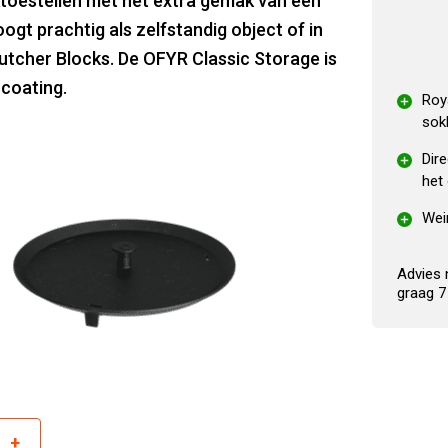
ktoestellen met het extra gemak van een
t prachtig als zelfstandig object of in
tcher Blocks. De OFYR Classic Storage is
coating.
Roy
sok
Dire
het
Wei
Advies 
graag 7
+
r