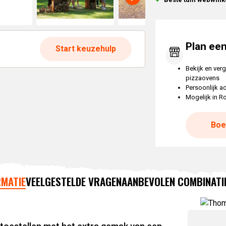
Plan ee
Start keuzehulp
Bekijk en verg
pizzaovens
Persoonlijk a
Mogelijk in R
Boe
MATIE
VEELGESTELDE VRAGEN
AANBEVOLEN COMBINATI