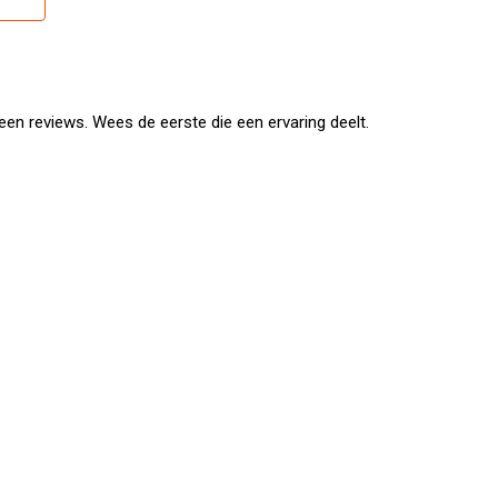
l. Dat zorgt niet alleen voor een strakke
laste varianten soms ziet. Minder kans op roest of
en reviews. Wees de eerste die een ervaring deelt.