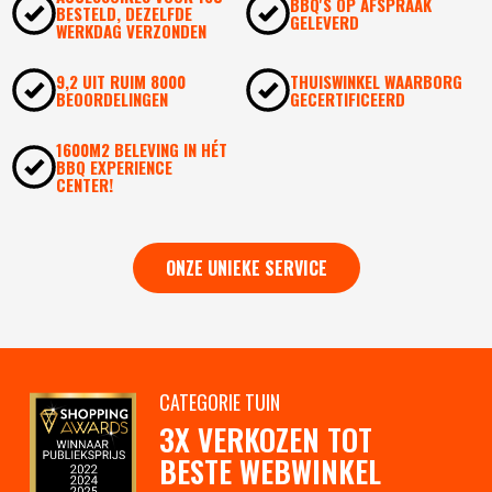
BBQ'S OP AFSPRAAK
BESTELD, DEZELFDE
GELEVERD
WERKDAG VERZONDEN
9,2 UIT RUIM 8000
THUISWINKEL WAARBORG
BEOORDELINGEN
GECERTIFICEERD
1600M2 BELEVING IN HÉT
BBQ EXPERIENCE
CENTER!
ONZE UNIEKE SERVICE
CATEGORIE TUIN
3X VERKOZEN TOT
BESTE WEBWINKEL