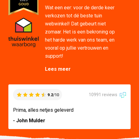
Wat een eer: voor de derde keer
verkozen tot dé beste tuin
webwinkel! Dat gebeurt niet
zomaar. Het is een bekroning op
het harde werk van ons team, en
vooral op jullie vertrouwen en
support!
Lees meer
10991 reviews
9.2
/10
Prima, alles netjes geleverd
- John Mulder