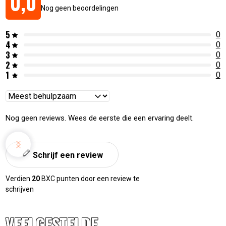
0,0
Nog geen beoordelingen
5
0
4
0
3
0
2
0
1
0
Reviews
sorteren
Nog geen reviews. Wees de eerste die een ervaring deelt.
Schrijf een review
Verdien
20
BXC punten door een review te
schrijven
VEELGESTELDE