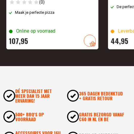
(0)
De perfec
Maak je perfecte pizza
Online op voorraad
Leverba
107,
95
44,
95
DÉ SPECIALIST MET
365 DAGEN BEDENKTIJD
MEER DAN 15 JAAR
+ GRATIS RETOUR
ERVARING!
500+ BBQ'S OP
GRATIS BEZORGD VANAF
VOORRAAD
€60 IN NL EN BE
ACCESSOIRES VOOR 16U