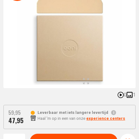
0
1
59,
95
Leverbaar met iets langere levertijd
47,
95
Haal 'm op in een van onze
experience centers
Oorspronkelijke
Huidige
prijs
Aantal