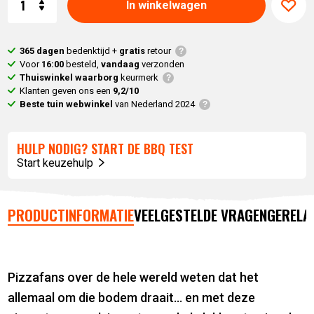
prijs
was:
In winkelwagen
is:
59,
95
.
47,
95
.
365 dagen
bedenktijd +
gratis
retour
Voor
16:00
besteld,
vandaag
verzonden
Thuiswinkel waarborg
keurmerk
Klanten geven ons een
9,2/10
Beste tuin webwinkel
van Nederland 2024
HULP NODIG? START DE BBQ TEST
Start keuzehulp
PRODUCTINFORMATIE
VEELGESTELDE VRAGEN
GERELA
Pizzafans over de hele wereld weten dat het
allemaal om die bodem draait… en met deze