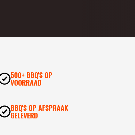
500+ BBQ'S OP
VOORRAAD
BBQ'S OP AFSPRAAK
GELEVERD