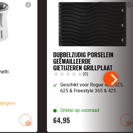
i
i
DUBBELZIJDIG PORSELEIN
GEËMAILLEERDE
GIETIJZEREN GRILLPLAAT
etti
(0)
Geschikt voor Rogue 425, 525,
625 & Freestyle 365 & 425
langere
Online op voorraad
64,
95