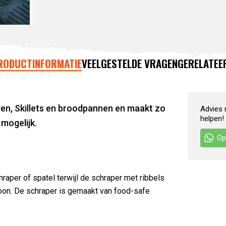
RODUCTINFORMATIE
VEELGESTELDE VRAGEN
GERELATEE
en, Skillets en broodpannen en maakt zo
Advies 
helpen!
mogelijk.
Op
raper of spatel terwijl de schraper met ribbels
roon. De schraper is gemaakt van food-safe