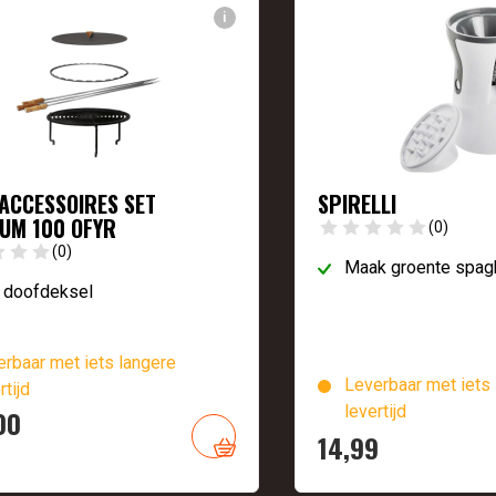
i
 ACCESSOIRES SET
SPIRELLI
UM 100 OFYR
(0)
(0)
Maak groente spagh
 doofdeksel
rbaar met iets langere
Leverbaar met iets 
rtijd
levertijd
ronkelijke
ge
00
14,
99