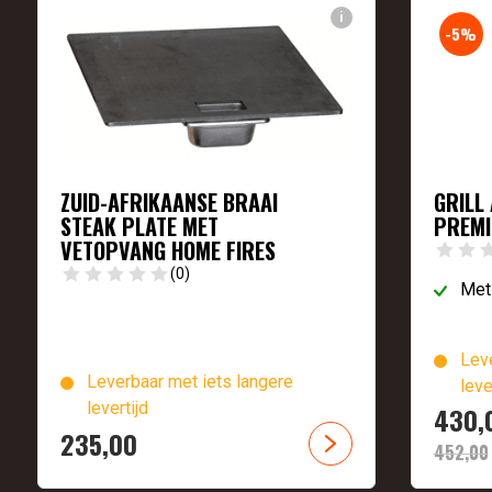
i
-5%
ZUID-AFRIKAANSE BRAAI
GRILL
STEAK PLATE MET
PREMI
VETOPVANG HOME FIRES
(0)
Met
Leve
Leverbaar met iets langere
leve
levertijd
Oorsp
Huidi
430,
235,
00
prijs
prijs
452,
00