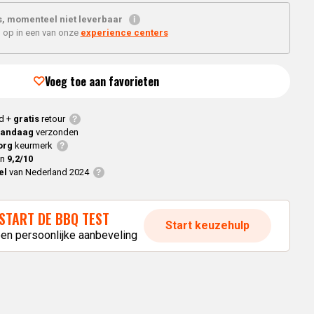
Braaimaster
Joe
h
, momenteel niet leverbaar
Alle modellen
 op in een van onze
experience centers
a
Voeg toe aan favorieten
p
d +
gratis
retour
vandaag
verzonden
org
keurmerk
en
9,2/10
el
van Nederland 2024
START DE BBQ TEST
Start keuzehulp
een persoonlijke aanbeveling