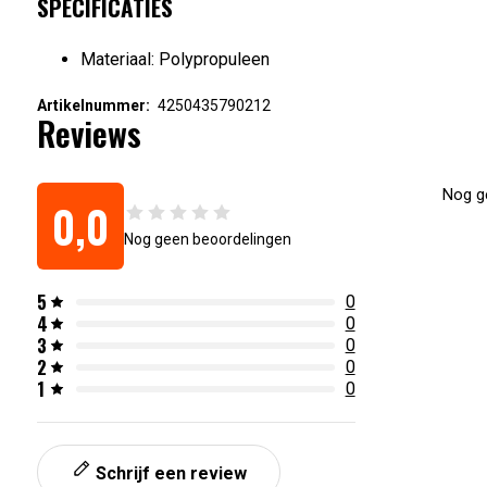
SPECIFICATIES
Materiaal: Polypropuleen
Artikelnummer:
4250435790212
Reviews
Nog ge
0,0
Nog geen beoordelingen
5
0
4
0
3
0
2
0
1
0
Schrijf een review