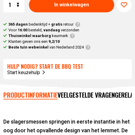
Aantal
In winkelwagen
365 dagen
bedenktijd +
gratis
retour
Voor
16:00
besteld,
vandaag
verzonden
Thuiswinkel waarborg
keurmerk
Klanten geven ons een
9,2/10
Beste tuin webwinkel
van Nederland 2024
HULP NODIG? START DE BBQ TEST
Start keuzehulp
PRODUCTINFORMATIE
VEELGESTELDE VRAGEN
GERELA
De slagersmessen springen in eerste instantie in het
oog door het opvallende design van het lemmet. De