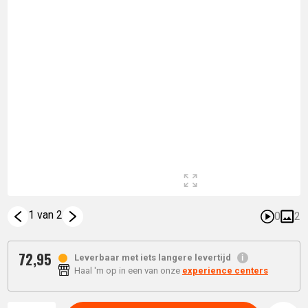
1 van 2
0
2
72,
95
Leverbaar met iets langere levertijd
Haal 'm op in een van onze
experience centers