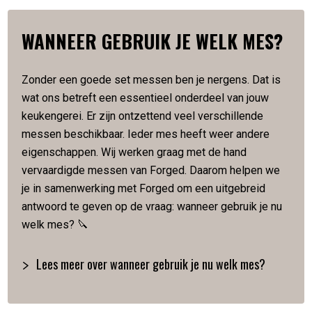
messenserie in huis die gezien mag worden.
WANNEER GEBRUIK JE WELK MES?
SPECIFICATIES
Zonder een goede set messen ben je nergens. Dat is
Vervaardigd van Japans staal
wat ons betreft een essentieel onderdeel van jouw
Hardheid van 58 Rockwell
keukengerei. Er zijn ontzettend veel verschillende
Lemmetlengte is 25,5 cm
Lemmetdikte is 2 mm
messen beschikbaar. Ieder mes heeft weer andere
Slijphoek van 18 graden
eigenschappen. Wij werken graag met de hand
Gewicht van 280 gram
vervaardigde messen van Forged. Daarom helpen we
Met de hand gesmeed
je in samenwerking met Forged om een uitgebreid
Verpakt in een luxe houten kistje
antwoord te geven op de vraag: wanneer gebruik je nu
welk mes? 🔪
Artikelnummer:
8720039623583
Lees meer over wanneer gebruik je nu welk mes?