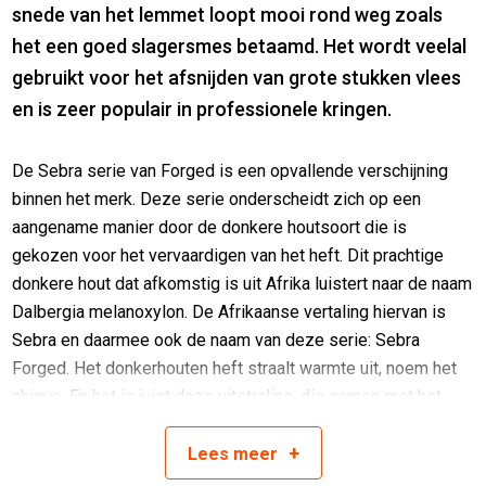
snede van het lemmet loopt mooi rond weg zoals
het een goed slagersmes betaamd. Het wordt veelal
gebruikt voor het afsnijden van grote stukken vlees
en is zeer populair in professionele kringen.
De Sebra serie van Forged is een opvallende verschijning
binnen het merk. Deze serie onderscheidt zich op een
aangename manier door de donkere houtsoort die is
gekozen voor het vervaardigen van het heft. Dit prachtige
donkere hout dat afkomstig is uit Afrika luistert naar de naam
Dalbergia melanoxylon. De Afrikaanse vertaling hiervan is
Sebra en daarmee ook de naam van deze serie: Sebra
Forged. Het donkerhouten heft straalt warmte uit, noem het
chique. En het is juist deze uitstraling, die samen met het
gehamerde lemmet en het subtiele rode detail bij de krop
+
van deze serie echt iets bijzonders maakt. Kortom, met
Lees
meer
Sebra Forged haal je een stoere en uiterst stijlvolle