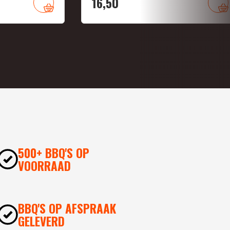
16,
50
500+ BBQ'S OP
VOORRAAD
BBQ'S OP AFSPRAAK
GELEVERD