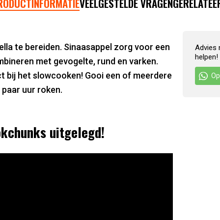
RODUCTINFORMATIE
VEELGESTELDE VRAGEN
GERELATEE
lla te bereiden. Sinaasappel zorg voor een
Advies 
helpen!
mbineren met gevogelte, rund en varken.
ct bij het slowcooken! Gooi een of meerdere
Op
 paar uur roken.
kchunks uitgelegd!