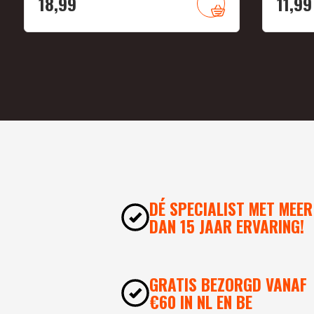
18,
99
11,
99
DÉ SPECIALIST MET MEER
DAN 15 JAAR ERVARING!
GRATIS BEZORGD VANAF
€60 IN NL EN BE