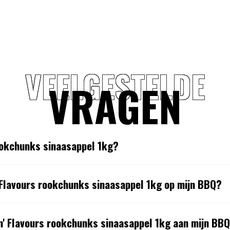
VEELGESTELDE
VRAGEN
ookchunks sinaasappel 1kg?
 Flavours rookchunks sinaasappel 1kg op mijn BBQ?
' Flavours rookchunks sinaasappel 1kg aan mijn BB