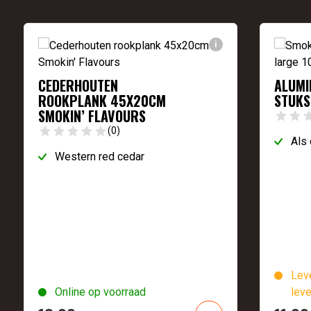
i
CEDERHOUTEN
ALUMI
ROOKPLANK 45X20CM
STUKS
SMOKIN’ FLAVOURS
(0)
Als 
Western red cedar
Leve
Online op voorraad
leve