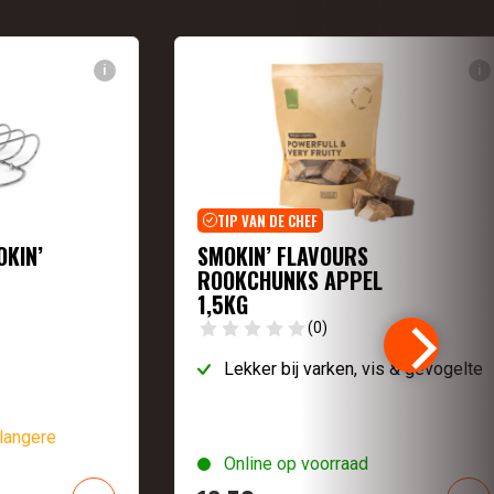
i
i
TIP VAN DE CHEF
OKIN’
SMOKIN’ FLAVOURS
ROOKCHUNKS APPEL
1,5KG
(0)
Lekker bij varken, vis & gevogelte
langere
Online op voorraad