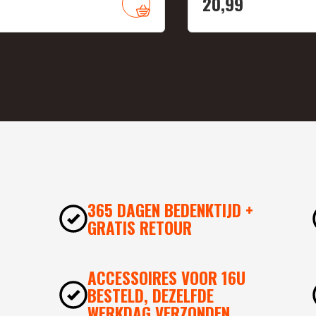
20,
99
365 DAGEN BEDENKTIJD +
GRATIS RETOUR
ACCESSOIRES VOOR 16U
BESTELD, DEZELFDE
WERKDAG VERZONDEN