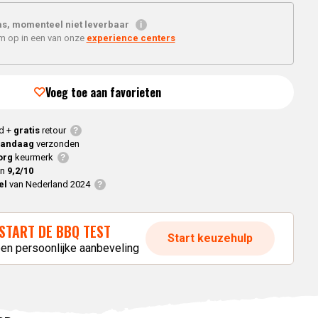
Braaimaster
Joe
h
Alle modellen
s, momenteel niet leverbaar
'm op in een van onze
experience centers
e
a
p
Voeg toe aan favorieten
d +
gratis
retour
vandaag
verzonden
org
keurmerk
en
9,2/10
el
van Nederland 2024
START DE BBQ TEST
Start keuzehulp
een persoonlijke aanbeveling