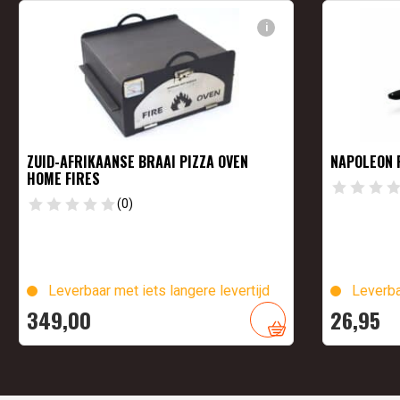
i
ZUID-AFRIKAANSE BRAAI PIZZA OVEN
NAPOLEON 
HOME FIRES
(0)
Leverbaar met iets langere levertijd
Leverba
349,
00
26,
95