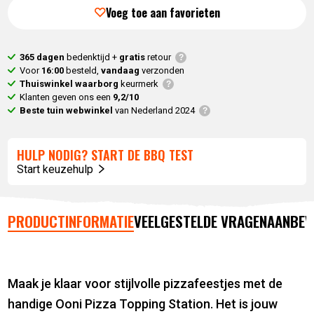
prijs
was:
Voeg toe aan favorieten
is:
129,
00
.
102,
95
.
365 dagen
bedenktijd +
gratis
retour
Voor
16:00
besteld,
vandaag
verzonden
Thuiswinkel waarborg
keurmerk
Klanten geven ons een
9,2/10
Beste tuin webwinkel
van Nederland 2024
HULP NODIG? START DE BBQ TEST
Start keuzehulp
PRODUCTINFORMATIE
VEELGESTELDE VRAGEN
AANBEV
Maak je klaar voor stijlvolle pizzafeestjes met de
handige Ooni Pizza Topping Station. Het is jouw