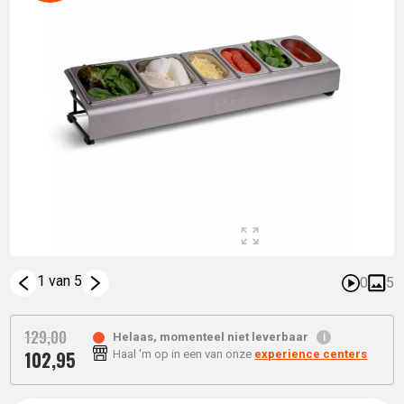
1 van 5
0
5
129,
00
Helaas, momenteel niet leverbaar
102,
95
Haal 'm op in een van onze
experience centers
Oorspronkelijke
Huidige
prijs