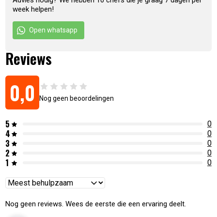
Advies nodig? We hebben 10 chefs die je graag 7 dagen per
week helpen!
Open whatsapp
Reviews
0,0
Nog geen beoordelingen
5
0
4
0
3
0
2
0
1
0
Reviews
sorteren
Nog geen reviews. Wees de eerste die een ervaring deelt.