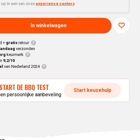
Braaimaster
Joe
 op in een van onze
experience centers
h
Alle modellen
a
In winkelwagen
p
d +
gratis
retour
vandaag
verzonden
org
keurmerk
en
9,2/10
el
van Nederland 2024
START DE BBQ TEST
Start keuzehulp
een persoonlijke aanbeveling