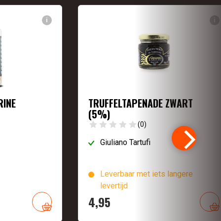
i
i
RINE
TRUFFELTAPENADE ZWART
(5%)
(0)
Giuliano Tartufi
Leverbaar met iets langere
levertijd
4,
95