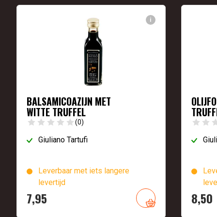
i
BALSAMICOAZIJN MET
OLIJFO
WITTE TRUFFEL
TRUFF
(0)
Giuliano Tartufi
Giul
Leverbaar met iets langere
Leve
levertijd
leve
7,
95
8,
50