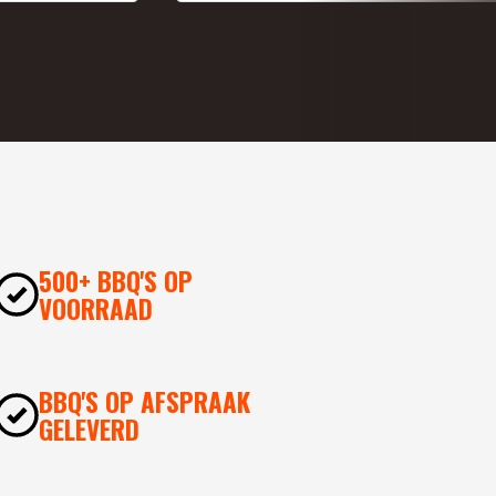
500+ BBQ'S OP
VOORRAAD
BBQ'S OP AFSPRAAK
GELEVERD