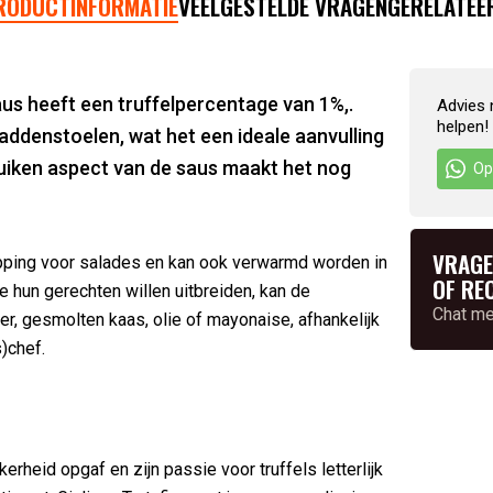
RODUCTINFORMATIE
VEELGESTELDE VRAGEN
GERELATEE
aus heeft een truffelpercentage van 1%,.
Advies 
helpen!
addenstoelen, wat het een ideale aanvulling
ruiken aspect van de saus maakt het nog
Op
VRAGE
opping voor salades en kan ook verwarmd worden in
OF RE
 hun gerechten willen uitbreiden, kan de
Chat m
, gesmolten kaas, olie of mayonaise, afhankelijk
)chef.
ekerheid opgaf en zijn passie voor truffels letterlijk