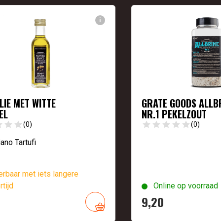
i
LIE MET WITTE
GRATE GOODS ALLB
EL
NR.1 PEKELZOUT
(0)
(0)
iano Tartufi
rbaar met iets langere
rtijd
Online op voorraad
9,
20