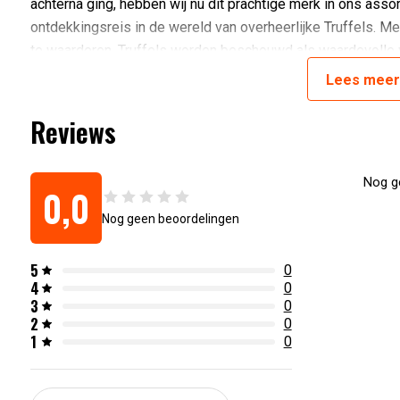
achterna ging, hebben wij nu dit prachtige merk in ons assor
ontdekkingsreis in de wereld van overheerlijke Truffels. Met
te waarderen. Truffels worden beschouwd als waardevolle v
respect behandeld dienen te worden. Daarom worden ze s
Lees
mee
traditionele methoden van de Umbrische en Italiaanse keuk
Reviews
Artikelnummer:
8025386020307
Nog ge
0,0
Nog geen beoordelingen
5
0
4
0
3
0
2
0
1
0