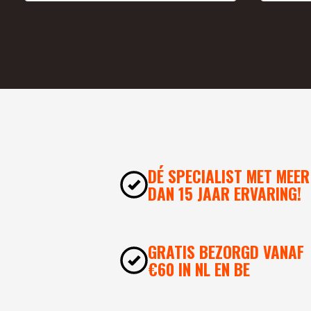
DÉ SPECIALIST MET MEER
DAN 15 JAAR ERVARING!
GRATIS BEZORGD VANAF
€60 IN NL EN BE