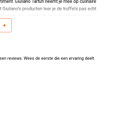
timent. Giuliano Tartufi neemt je mee op culinaire
 Giuliano’s producten leer je de truffels pas echt
ruchten die volgens de Italiaanse cultuur met
eizoensgebonden geoogst en verwerkt volgens de
+
r
en.
en reviews. Wees de eerste die een ervaring deelt.