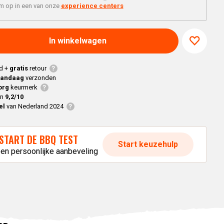
Braaimaster
Joe
'm op in een van onze
experience centers
h
Alle modellen
a
In winkelwagen
p
d +
gratis
retour
vandaag
verzonden
org
keurmerk
en
9,2/10
el
van Nederland 2024
START DE BBQ TEST
Start keuzehulp
een persoonlijke aanbeveling