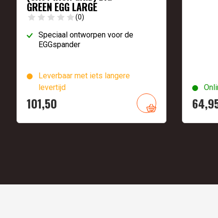
GREEN EGG LARGE
(0)
Speciaal ontworpen voor de
EGGspander
Leverbaar met iets langere
levertijd
Onli
101,
50
64,
9