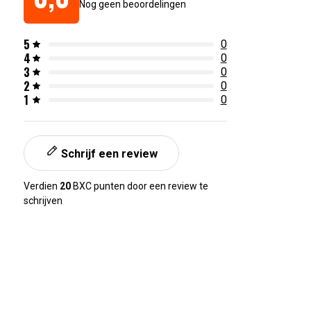
Nog geen beoordelingen
5
0
4
0
3
0
2
0
1
0
Schrijf een review
Verdien
20
BXC punten door een review te
schrijven