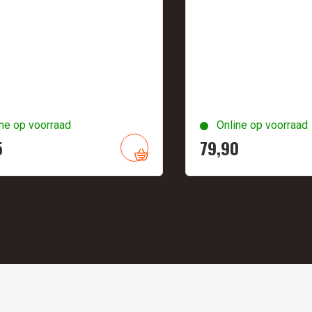
ne op voorraad
Online op voorraad
5
79,
90