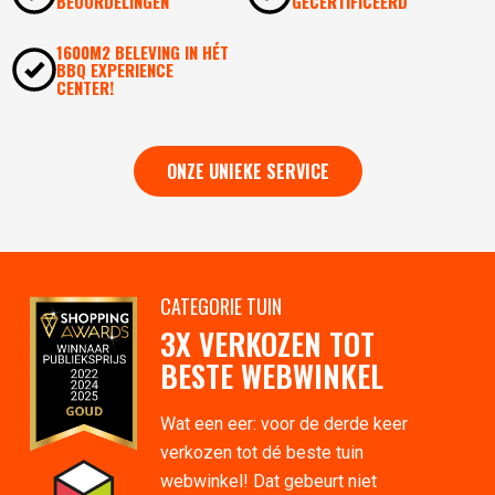
BEOORDELINGEN
GECERTIFICEERD
1600M2 BELEVING IN HÉT
BBQ EXPERIENCE
CENTER!
ONZE UNIEKE SERVICE
CATEGORIE TUIN
3X VERKOZEN TOT
BESTE WEBWINKEL
Wat een eer: voor de derde keer
verkozen tot dé beste tuin
webwinkel! Dat gebeurt niet