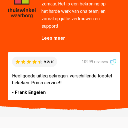
zomaar. Het is een bekroning op
het harde werk van ons team, en
vooral op jullie vertrouwen en
support!
Lees meer
10999 reviews
9.2
/10
Heel goede uitleg gekregen, verschillende toestel
bekeken. Prima service!!
- Frank Engelen