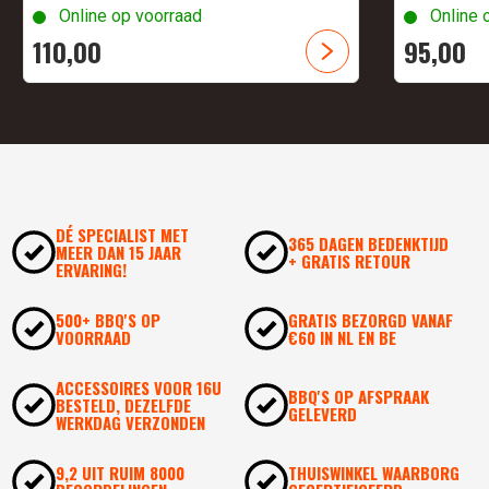
Online op voorraad
Online 
110,
00
95,
00
DÉ SPECIALIST MET
365 DAGEN BEDENKTIJD
MEER DAN 15 JAAR
+ GRATIS RETOUR
ERVARING!
500+ BBQ'S OP
GRATIS BEZORGD VANAF
VOORRAAD
€60 IN NL EN BE
ACCESSOIRES VOOR 16U
BBQ'S OP AFSPRAAK
BESTELD, DEZELFDE
GELEVERD
WERKDAG VERZONDEN
9,2 UIT RUIM 8000
THUISWINKEL WAARBORG