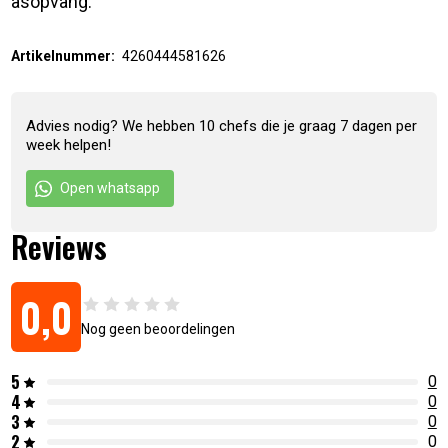
asopvang.
Artikelnummer:
4260444581626
Advies nodig? We hebben 10 chefs die je graag 7 dagen per
week helpen!
Open whatsapp
Reviews
0,0
Nog geen beoordelingen
5
0
4
0
3
0
2
0