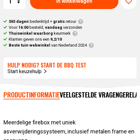
In winkelwagen
365 dagen
bedenktijd +
gratis
retour
Voor
16:00
besteld,
vandaag
verzonden
Thuiswinkel waarborg
keurmerk
Klanten geven ons een
9,2/10
Beste tuin webwinkel
van Nederland 2024
HULP NODIG? START DE BBQ TEST
Start keuzehulp
PRODUCTINFORMATIE
VEELGESTELDE VRAGEN
GERELA
Meerdelige firebox met uniek
asverwijderingssysteem, inclusief metalen frame en